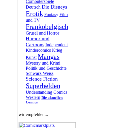
Computerspiele
Die Disneys
Deutsch
Erotik
Fantasy
Film
und TV
Frankobelgisch
Grusel und Horror
Humor und
Cartoons
Independent
Kindercomics
Krieg
Mangas
Kunst
Mystery und Krimi
Politik und Geschichte
Schwarz-Weiss
Science Fiction
Superhelden
Understanding Comics
Western
Die aktuellen
Comics
wir empfehlen...