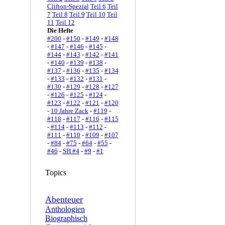
Clifton-Spezial
Teil 6
Teil
7
Teil 8
Teil 9
Teil 10
Teil
11
Teil 12
Die Hefte
#200
-
#150
-
#149
-
#148
-
#147
-
#146
-
#145
-
#144
-
#143
-
#142
-
#141
-
#140
-
#139
-
#138
-
#137
-
#136
-
#135
-
#134
-
#133
-
#132
-
#131
-
#130
-
#129
-
#128
-
#127
-
#126
-
#125
-
#124
-
#123
-
#122
-
#121
-
#120
-
10 Jahre Zack
-
#119
-
#118
-
#117
-
#116
-
#115
-
#114
-
#113
-
#112
-
#111
-
#110
-
#109
-
#107
-
#84
-
#75
-
#64
-
#55
-
#46
-
SH #4
-
#9
-
#1
Topics
Abenteuer
Anthologien
Biographisch