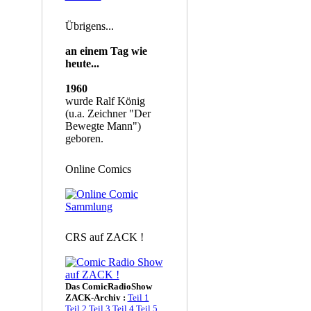
Übrigens...
an einem Tag wie
heute...
1960
wurde Ralf König
(u.a. Zeichner "Der
Bewegte Mann")
geboren.
Online Comics
CRS auf ZACK !
Das ComicRadioShow
ZACK-Archiv :
Teil 1
Teil 2
Teil 3
Teil 4
Teil 5