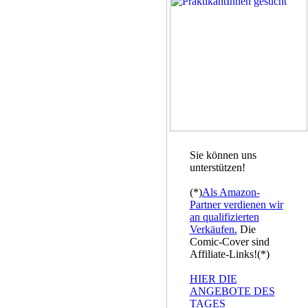
Sie können uns
unterstützen!
(*)
Als Amazon-
Partner verdienen wir
an qualifizierten
Verkäufen.
Die
Comic-Cover sind
Affiliate-Links!(*)
HIER DIE
ANGEBOTE DES
TAGES