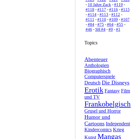
-
10 Jahre Zack
-
#119
-
#118
-
#117
-
#116
-
#115
-
#114
-
#113
-
#112
-
#111
-
#110
-
#109
-
#107
-
#84
-
#75
-
#64
-
#55
-
#46
-
SH #4
-
#9
-
#1
Topics
Abenteuer
Anthologien
Biographisch
Computerspiele
Die Disneys
Deutsch
Erotik
Fantasy
Film
und TV
Frankobelgisch
Grusel und Horror
Humor und
Cartoons
Independent
Kindercomics
Krieg
Mangas
Kunst