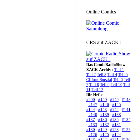
Online Comics
CRS auf ZACK !
Das ComicRadioShow
ZACK-Archiv :
Teil 1
Teil 2
Teil 3
Teil 4
Teil 5
Clifton-Spezial
Teil 6
Teil
7
Teil 8
Teil 9
Teil 10
Teil
11
Teil 12
Die Hefte
#200
-
#150
-
#149
-
#148
-
#147
-
#146
-
#145
-
#144
-
#143
-
#142
-
#141
-
#140
-
#139
-
#138
-
#137
-
#136
-
#135
-
#134
-
#133
-
#132
-
#131
-
#130
-
#129
-
#128
-
#127
-
#126
-
#125
-
#124
-
#123
-
#122
-
#121
-
#120