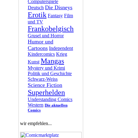
Computerspiele
Die Disneys
Deutsch
Erotik
Fantasy
Film
und TV
Frankobelgisch
Grusel und Horror
Humor und
Cartoons
Independent
Kindercomics
Krieg
Mangas
Kunst
Mystery und Krimi
Politik und Geschichte
Schwarz-Weiss
Science Fiction
Superhelden
Understanding Comics
Western
Die aktuellen
Comics
wir empfehlen...