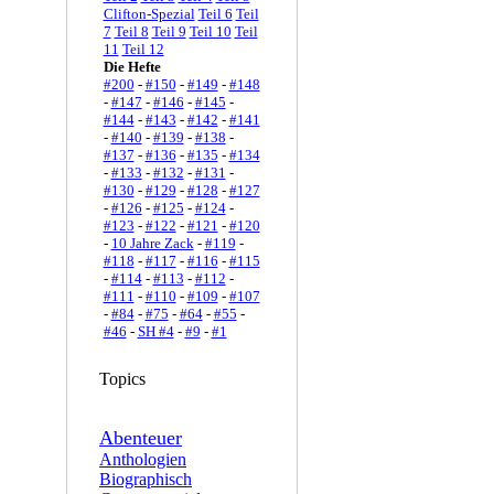
Clifton-Spezial
Teil 6
Teil
7
Teil 8
Teil 9
Teil 10
Teil
11
Teil 12
Die Hefte
#200
-
#150
-
#149
-
#148
-
#147
-
#146
-
#145
-
#144
-
#143
-
#142
-
#141
-
#140
-
#139
-
#138
-
#137
-
#136
-
#135
-
#134
-
#133
-
#132
-
#131
-
#130
-
#129
-
#128
-
#127
-
#126
-
#125
-
#124
-
#123
-
#122
-
#121
-
#120
-
10 Jahre Zack
-
#119
-
#118
-
#117
-
#116
-
#115
-
#114
-
#113
-
#112
-
#111
-
#110
-
#109
-
#107
-
#84
-
#75
-
#64
-
#55
-
#46
-
SH #4
-
#9
-
#1
Topics
Abenteuer
Anthologien
Biographisch