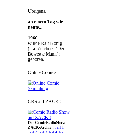
Übrigens...
an einem Tag wie
heute...
1960
wurde Ralf König
(u.a. Zeichner "Der
Bewegte Mann")
geboren.
Online Comics
CRS auf ZACK !
Das ComicRadioShow
ZACK-Archiv :
Teil 1
Teil 2
Teil 3
Teil 4
Teil 5