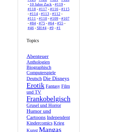
-
10 Jahre Zack
-
#119
-
#118
-
#117
-
#116
-
#115
-
#114
-
#113
-
#112
-
#111
-
#110
-
#109
-
#107
-
#84
-
#75
-
#64
-
#55
-
#46
-
SH #4
-
#9
-
#1
Topics
Abenteuer
Anthologien
Biographisch
Computerspiele
Die Disneys
Deutsch
Erotik
Fantasy
Film
und TV
Frankobelgisch
Grusel und Horror
Humor und
Cartoons
Independent
Kindercomics
Krieg
Mangas
Kunst