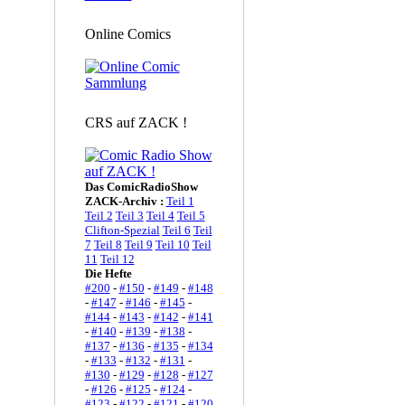
Online Comics
CRS auf ZACK !
Das ComicRadioShow
ZACK-Archiv :
Teil 1
Teil 2
Teil 3
Teil 4
Teil 5
Clifton-Spezial
Teil 6
Teil
7
Teil 8
Teil 9
Teil 10
Teil
11
Teil 12
Die Hefte
#200
-
#150
-
#149
-
#148
-
#147
-
#146
-
#145
-
#144
-
#143
-
#142
-
#141
-
#140
-
#139
-
#138
-
#137
-
#136
-
#135
-
#134
-
#133
-
#132
-
#131
-
#130
-
#129
-
#128
-
#127
-
#126
-
#125
-
#124
-
#123
-
#122
-
#121
-
#120