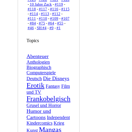
-
10 Jahre Zack
-
#119
-
#118
-
#117
-
#116
-
#115
-
#114
-
#113
-
#112
-
#111
-
#110
-
#109
-
#107
-
#84
-
#75
-
#64
-
#55
-
#46
-
SH #4
-
#9
-
#1
Topics
Abenteuer
Anthologien
Biographisch
Computerspiele
Die Disneys
Deutsch
Erotik
Fantasy
Film
und TV
Frankobelgisch
Grusel und Horror
Humor und
Cartoons
Independent
Kindercomics
Krieg
Mangas
Kunst