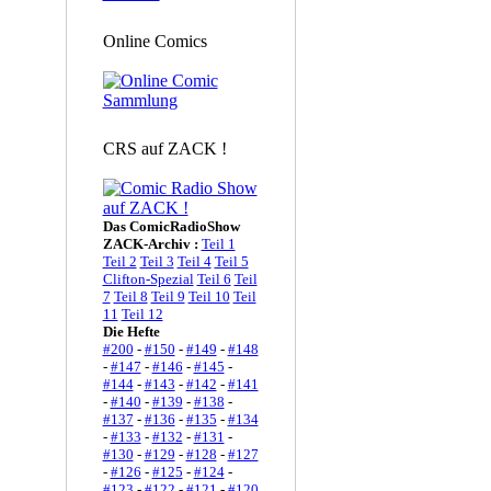
Online Comics
CRS auf ZACK !
Das ComicRadioShow
ZACK-Archiv :
Teil 1
Teil 2
Teil 3
Teil 4
Teil 5
Clifton-Spezial
Teil 6
Teil
7
Teil 8
Teil 9
Teil 10
Teil
11
Teil 12
Die Hefte
#200
-
#150
-
#149
-
#148
-
#147
-
#146
-
#145
-
#144
-
#143
-
#142
-
#141
-
#140
-
#139
-
#138
-
#137
-
#136
-
#135
-
#134
-
#133
-
#132
-
#131
-
#130
-
#129
-
#128
-
#127
-
#126
-
#125
-
#124
-
#123
-
#122
-
#121
-
#120