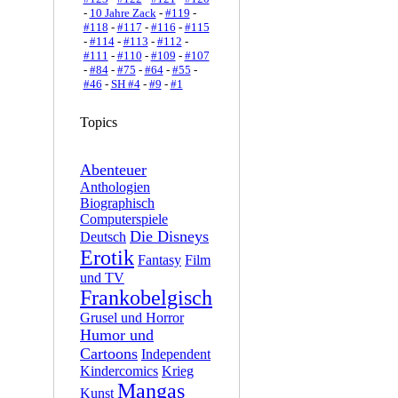
-
10 Jahre Zack
-
#119
-
#118
-
#117
-
#116
-
#115
-
#114
-
#113
-
#112
-
#111
-
#110
-
#109
-
#107
-
#84
-
#75
-
#64
-
#55
-
#46
-
SH #4
-
#9
-
#1
Topics
Abenteuer
Anthologien
Biographisch
Computerspiele
Die Disneys
Deutsch
Erotik
Fantasy
Film
und TV
Frankobelgisch
Grusel und Horror
Humor und
Cartoons
Independent
Kindercomics
Krieg
Mangas
Kunst