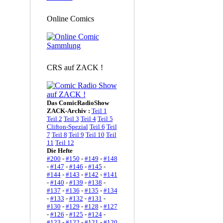
Online Comics
CRS auf ZACK !
Das ComicRadioShow
ZACK-Archiv :
Teil 1
Teil 2
Teil 3
Teil 4
Teil 5
Clifton-Spezial
Teil 6
Teil
7
Teil 8
Teil 9
Teil 10
Teil
11
Teil 12
Die Hefte
#200
-
#150
-
#149
-
#148
-
#147
-
#146
-
#145
-
#144
-
#143
-
#142
-
#141
-
#140
-
#139
-
#138
-
#137
-
#136
-
#135
-
#134
-
#133
-
#132
-
#131
-
#130
-
#129
-
#128
-
#127
-
#126
-
#125
-
#124
-
#123
-
#122
-
#121
-
#120