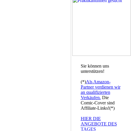
Sie können uns
unterstützen!
(*)
Als Amazon-
Partner verdienen wir
an qualifizierten
Verkäufen.
Die
Comic-Cover sind
Affiliate-Links!(*)
HIER DIE
ANGEBOTE DES
TAGES