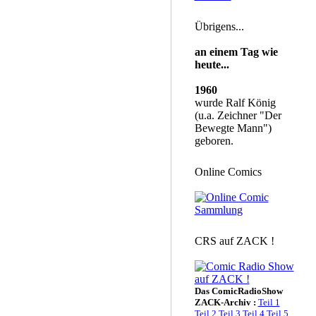
Übrigens...
an einem Tag wie
heute...
1960
wurde Ralf König
(u.a. Zeichner "Der
Bewegte Mann")
geboren.
Online Comics
CRS auf ZACK !
Das ComicRadioShow
ZACK-Archiv :
Teil 1
Teil 2
Teil 3
Teil 4
Teil 5