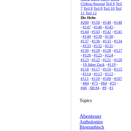
Clifton-Spezial
Teil 6
Teil
7
Teil 8
Teil 9
Teil 10
Teil
11
Teil 12
Die Hefte
#200
-
#150
-
#149
-
#148
-
#147
-
#146
-
#145
-
#144
-
#143
-
#142
-
#141
-
#140
-
#139
-
#138
-
#137
-
#136
-
#135
-
#134
-
#133
-
#132
-
#131
-
#130
-
#129
-
#128
-
#127
-
#126
-
#125
-
#124
-
#123
-
#122
-
#121
-
#120
-
10 Jahre Zack
-
#119
-
#118
-
#117
-
#116
-
#115
-
#114
-
#113
-
#112
-
#111
-
#110
-
#109
-
#107
-
#84
-
#75
-
#64
-
#55
-
#46
-
SH #4
-
#9
-
#1
Topics
Abenteuer
Anthologien
Biographisch