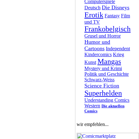
Computerspiele
Die Disneys
Deutsch
Erotik
Fantasy
Film
und TV
Frankobelgisch
Grusel und Horror
Humor und
Cartoons
Independent
Kindercomics
Krieg
Mangas
Kunst
Mystery und Krimi
Politik und Geschichte
Schwarz-Weiss
Science Fiction
Superhelden
Understanding Comics
Western
Die aktuellen
Comics
wir empfehlen...