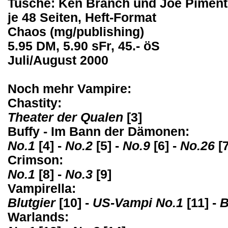
Tusche: Ken Branch und Joe Piment
je 48 Seiten, Heft-Format
Chaos (mg/publishing)
5.95 DM, 5.90 sFr, 45.- öS
Juli/August 2000
Noch mehr Vampire:
Chastity:
Theater der Qualen
[3]
Buffy - Im Bann der Dämonen:
No.1
[4]
-
No.2
[5]
-
No.9
[6]
-
No.26
[7
Crimson:
No.1
[8]
-
No.3
[9]
Vampirella:
Blutgier
[10]
-
US-Vampi No.1
[11]
-
B
Warlands: