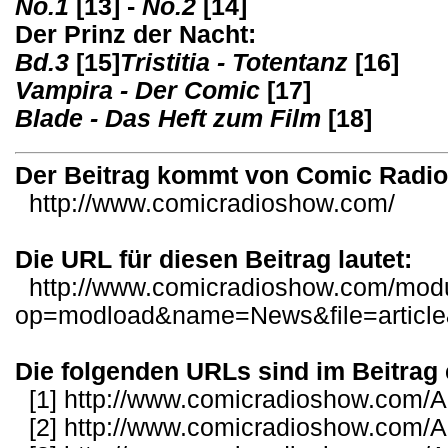
No.1
[13]
-
No.2
[14]
Der Prinz der Nacht:
Bd.3
[15]
Tristitia - Totentanz
[16]
Vampira - Der Comic
[17]
Blade - Das Heft zum Film
[18]
Der Beitrag kommt von Comic Radi
http://www.comicradioshow.com/
Die URL für diesen Beitrag lautet:
http://www.comicradioshow.com/mod
op=modload&name=News&file=articl
Die folgenden URLs sind im Beitrag 
[1]
http://www.comicradioshow.com/Ar
[2]
http://www.comicradioshow.com/Ar