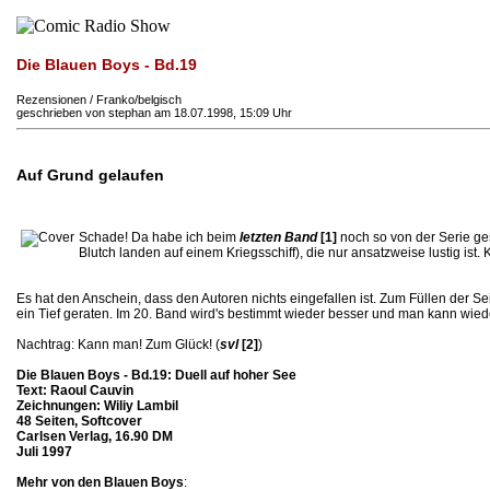
Die Blauen Boys - Bd.19
Rezensionen / Franko/belgisch
geschrieben von stephan am 18.07.1998, 15:09 Uhr
Auf Grund gelaufen
Schade! Da habe ich beim
letzten Band
[1]
noch so von der Serie ges
Blutch landen auf einem Kriegsschiff), die nur ansatzweise lustig ist. 
Es hat den Anschein, dass den Autoren nichts eingefallen ist. Zum Füllen der S
ein Tief geraten. Im 20. Band wird's bestimmt wieder besser und man kann wied
Nachtrag: Kann man! Zum Glück! (
svl
[2]
)
Die Blauen Boys - Bd.19: Duell auf hoher See
Text: Raoul Cauvin
Zeichnungen: Wiliy Lambil
48 Seiten, Softcover
Carlsen Verlag, 16.90 DM
Juli 1997
Mehr von den Blauen Boys
: