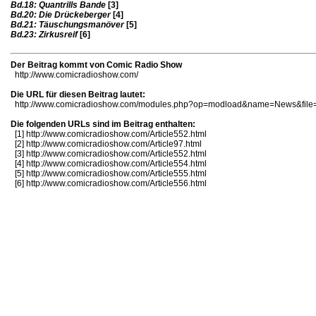
Bd.18: Quantrills Bande
[3]
Bd.20: Die Drückeberger
[4]
Bd.21: Täuschungsmanöver
[5]
Bd.23: Zirkusreif
[6]
Der Beitrag kommt von Comic Radio Show
http://www.comicradioshow.com/
Die URL für diesen Beitrag lautet:
http://www.comicradioshow.com/modules.php?op=modload&name=News&file=
Die folgenden URLs sind im Beitrag enthalten:
[1]
http://www.comicradioshow.com/Article552.html
[2]
http://www.comicradioshow.com/Article97.html
[3]
http://www.comicradioshow.com/Article552.html
[4]
http://www.comicradioshow.com/Article554.html
[5]
http://www.comicradioshow.com/Article555.html
[6]
http://www.comicradioshow.com/Article556.html