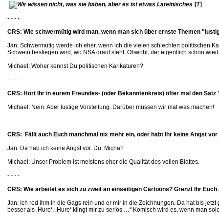
[7]
- - - -
CRS: Wie schwermütig wird man, wenn man sich über ernste Themen "lusti
Jan: Schwermütig werde ich eher, wenn ich die vielen schlechten politischen K
Schwein bestiegen wird, wo NSA drauf steht. Obwohl, der eigentlich schon wiede
Michael: Woher kennst Du politischen Karikaturen?
- - - -
CRS: Hört Ihr in eurem Freundes- (oder Bekanntenkreis) öfter mal den Sat
Michael: Nein. Aber lustige Vorstellung. Darüber müssen wir mal was machen!
- - - -
CRS: Fällt auch Euch manchmal nix mehr ein, oder habt Ihr keine Angst vo
Jan: Da hab ich keine Angst vor. Du, Micha?
Michael: Unser Problem ist meistens eher die Qualität des vollen Blattes.
- - - -
CRS: Wie arbeitet es sich zu zweit an einseitigen Cartoons? Grenzt Ihr Euch 
Jan: Ich red ihm in die Gags rein und er mir in die Zeichnungen. Da hat bis jetzt 
besser als ‚Hure‘. ‚Hure‘ klingt mir zu seriös …“ Komisch wird es, wenn man sol