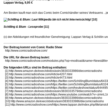
Lappan Verlag, 9,95 €
Am Besten kauft man sich das Comic beim Comichändler seines Vertrauens ...jedo
[10]
Schilling & Blum - Leseprobe
[11]
(c) der Abbildungen mit freundlicher Genehmigung: Lappan Verlag & Schillin u
Der Beitrag kommt von Comic Radio Show
http://www.comicradioshow.com/
Die URL für diesen Beitrag lautet:
http://www.comicradioshow.com/modules.php?op=modload&name=News&file=
Die folgenden URLs sind im Beitrag enthalten:
[1]
http://www.amazon.de/exec/obidos/asin/3830333986/diecomicradiosho
[2]
http://www.comicradioshow.com/Article4207.html
[3]
http://www.comicradioshow.com/Article4473.html
[4]
http://www.comicradioshow.com/https://twitter.com/SchillingBlum/status/
[5]
http://www.comicradioshow.com/https://twitter.com/SchillingBlum/status/
[6]
http://www.comicradioshow.com/https://twitter.com/heuteshow/status/644
[7]
http://www.amazon.de/exec/obidos/asin/3830333579/diecomicradiosho
[8]
http://www.comicradioshow.com/https://www.youtube.com/watch?v=-jrmnL1
[9]
http://www.amazon.de/exec/obidos/asin/3830333986/diecomicradiosho
[10]
http://www.amazon.de/exec/obidos/asin/3830333986/diecomicradiosho
[11]
http://www.comicradioshow.com/https://www.lappan.de/index.php/titelansic