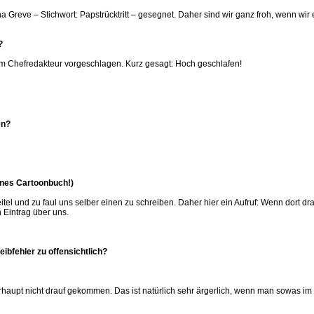
na Greve – Stichwort: Papstrücktritt – gesegnet. Daher sind wir ganz froh, wenn wir 
?
em Chefredakteur vorgeschlagen. Kurz gesagt: Hoch geschlafen!
en?
genes Cartoonbuch!)
itel und zu faul uns selber einen zu schreiben. Daher hier ein Aufruf: Wenn dort 
n Eintrag über uns.
bfehler zu offensichtlich?
berhaupt nicht drauf gekommen. Das ist natürlich sehr ärgerlich, wenn man sowas i