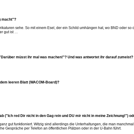
g macht"?
arikaturen sehe. So mit einem Esel, der ein Schild umhängen hat, wo BND oder so 
r gut ist …
z "Darüber müsst ihr mal was machen!"? Und was antwortet ihr darauf zumeist?
r dem leeren Blatt (WACOM-Board)?
ab ("Ich red Dir nicht in den Gag rein und DU mir nicht in meine Zeichnung!") od
ganz gut funktioniert. Witzig sind allerdings die Unterhaltungen, die man manchmal fü
che Gespräche per Telefon an öffentlichen Plätzen oder in der U-Bahn führt.