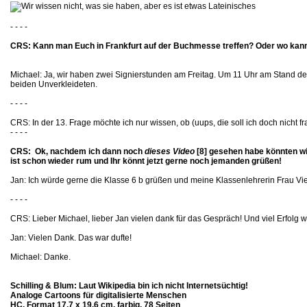
- - - -
CRS: Kann man Euch in Frankfurt auf der Buchmesse treffen? Oder wo kann
Michael: Ja, wir haben zwei Signierstunden am Freitag. Um 11 Uhr am Stand de
beiden Unverkleideten.
- - - -
CRS: In der 13. Frage möchte ich nur wissen, ob (uups, die soll ich doch nicht f
- - - -
CRS: Ok, nachdem ich dann noch
dieses Video
[8]
gesehen habe könnten wir 
ist schon wieder rum und Ihr könnt jetzt gerne noch jemanden grüßen!
Jan: Ich würde gerne die Klasse 6 b grüßen und meine Klassenlehrerin Frau Vie
- - - -
CRS: Lieber Michael, lieber Jan vielen dank für das Gespräch! Und viel Erfolg w
Jan: Vielen Dank. Das war dufte!
Michael: Danke.
Schilling & Blum: Laut Wikipedia bin ich nicht Internetsüchtig!
Analoge Cartoons für digitalisierte Menschen
HC, Format 17,7 x 19,6 cm, farbig, 78 Seiten