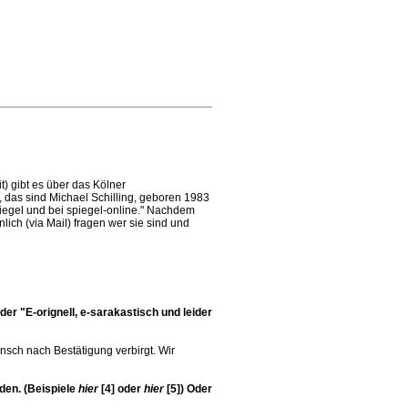
t) gibt es über das Kölner
, das sind Michael Schilling, geboren 1983
piegel und bei spiegel-online." Nachdem
nlich (via Mail) fragen wer sie sind und
er "E-orignell, e-sarakastisch und leider
unsch nach Bestätigung verbirgt. Wir
den. (Beispiele
hier
[4]
oder
hier
[5]
) Oder