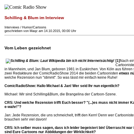
Schilling & Blum im Interview
Interviews / Humor/Cartoons
geschrieben von Maqz am 14.10.2015, 00:00 Uhr
Vom Leben gezeichnet
[1]
Nach ein
Cartooniste
in Mannheim, und Jan Blum, geboren 1981 in Euskirchen. Von Köln aus führen sie
zwei Redakteure der ComicRadioShow 2014 die beiden Cartoonisten
etwas nü
welche Rezension nun "stimmt". So was lässt mir einfach keine Ruhe!
ComicRadioShow: Hallo Michael & Jan! Wer seid Ihr nun eigentlich?
Michael: Wir sind Schilling&Blum, die Brangelina der Cartoon-Szene.
CRS: Und welche Rezension trifft Euch besser? "(...)es muss nicht immer Ka
e-wahr!"?
Jan: Jede Rezension, die uns schmeichelt, trifft den Kern! Denn wer Cartooniste
brauchen sehr viel davon!
CRS: Ich selber muss sagen, dass ich leider begeistert bin! Überrascht war 
sind Eure Cartoons nur Abbildungen der Wirklichkeit?