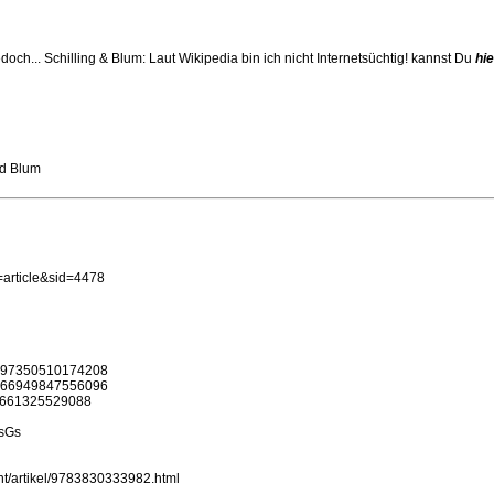
ch... Schilling & Blum: Laut Wikipedia bin ich nicht Internetsüchtig! kannst Du
hie
nd Blum
article&sid=4478
643397350510174208
632466949847556096
495661325529088
isGs
ht/artikel/9783830333982.html