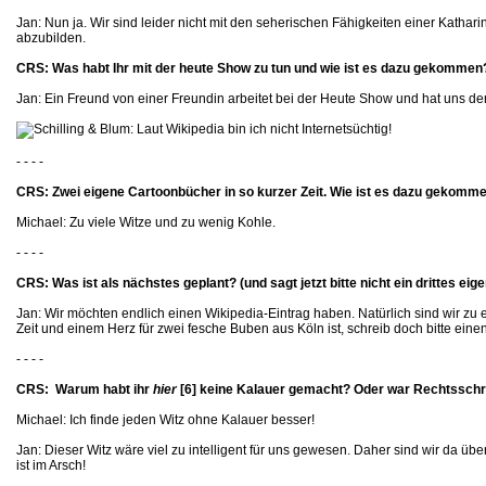
Jan: Nun ja. Wir sind leider nicht mit den seherischen Fähigkeiten einer Kathari
abzubilden.
CRS: Was habt Ihr mit der heute Show zu tun und wie ist es dazu gekommen
Jan: Ein Freund von einer Freundin arbeitet bei der Heute Show und hat uns d
- - - -
CRS: Zwei eigene Cartoonbücher in so kurzer Zeit. Wie ist es dazu gekomm
Michael: Zu viele Witze und zu wenig Kohle.
- - - -
CRS: Was ist als nächstes geplant? (und sagt jetzt bitte nicht ein drittes ei
Jan: Wir möchten endlich einen Wikipedia-Eintrag haben. Natürlich sind wir zu e
Zeit und einem Herz für zwei fesche Buben aus Köln ist, schreib doch bitte eine
- - - -
CRS: Warum habt ihr
hier
[6]
keine Kalauer gemacht? Oder war Rechtsschrei
Michael: Ich finde jeden Witz ohne Kalauer besser!
Jan: Dieser Witz wäre viel zu intelligent für uns gewesen. Daher sind wir da ü
ist im Arsch!