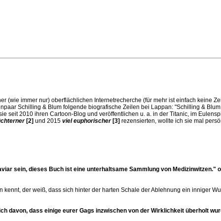
er (wie immer nur) oberflächlichen Internetrecherche (für mehr ist einfach keine Zei
npaar Schilling & Blum folgende biografische Zeilen bei Lappan: "Schilling & Blum
 seit 2010 ihren Cartoon-Blog und veröffentlichen u. a. in der Titanic, im Eulens
chterner
[2]
und 2015
viel euphorischer
[3]
rezensierten, wollte ich sie mal persö
viar sein, dieses Buch ist eine unterhaltsame Sammlung von Medizinwitzen." od
n kennt, der weiß, dass sich hinter der harten Schale der Ablehnung ein inniger W
ich davon, dass einige eurer Gags inzwischen von der Wirklichkeit überholt wur