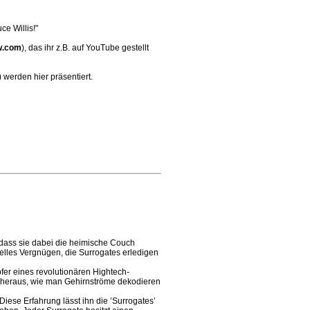
e Willis!"
w.com
), das ihr z.B. auf YouTube gestellt
werden hier präsentiert.
dass sie dabei die heimische Couch
uelles Vergnügen, die Surrogates erledigen
er eines revolutionären Hightech-
er heraus, wie man Gehirnströme dekodieren
Diese Erfahrung lässt ihn die ’Surrogates’