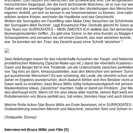
erschaffen. Zum Nutzen von Menschen, die schwerkrank sind. Die ferngesteuert
menschlichen Gegenpart, der die hoch technisierte Maschine, ob er nun nur wen
Dabei wird der jeweilige Surrogate ganz nach den Vorstellungen des Menschen
eigenen Vorbild, um sich so besser in sie hineinversetzen zu können. Und natü
wählen andere Körper, wechseln die Hautfarbe und das Geschlecht.
Wollen die Surrogates ein Facelifting oder Make-Over, besuchen sie Schönheits
der Surrogates-Welt Technik“, sagt Rosamund Pike. Deshalb gleicht ihr Salon a
Das Team von SURROGATES – MEIN ZWEITES ICH stattete das Set dementsprech
blumengemusterten Griffen. „Es gibt eine Szene, in der eine Kundin zu Maggie 
Schauspielerin und versahen sie mit einem Gesicht, das man abziehen konnte. 
war. So konnten wir der ‚Frau‘ das Gesicht quasi ohne Schnitt ’abziehen’.“
Zwei Abteilungen waren für das roboterhafte Aussehen der Haupt- und Nebendar
prostethischen Abteilung (Spezial-Make-ups etc.) stand der ebenfalls Academy-
Dawn und Berger tief in ihre Trickkiste, um die Unterschiede zwischen perfekt
von Tag eins an darin, herauszuarbeiten, was den Menschen von seinem ’Surrogat
gut aussehende Menschen? Es war schwierig, die Leute, die ohnehin schon sehr
daher im Ergebnis wunderschön, doch dadurch fühlen sich ihre Besitzer nicht 
Dawn weiß zu erzählen, dass Bruce Willis völlig hollywooduntypisch mit seinem 
Maskenbildner etwas „hässlicher“ machten, hatte er damit ein Problem. „Der Mensch
das überhaupt nicht. Wenn ich ihn also etwas älter machte, seinen Bart weiß ei
Roboterversion von Bruce perfekt aus, hat volles, blondes Haar und auch blon
Welche Rolle Action-Star Bruce Willis am Ende favorisiert, ist in SURROGAT
Gratwanderung zwischen Mensch und Maschine, zwischen Sein und Schein in d
(Textquelle: Disney)
Interview mit Bruce Willis zum Film
[5]