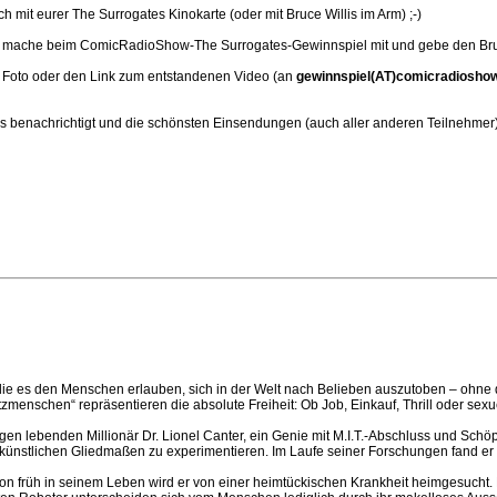
ch mit eurer The Surrogates Kinokarte (oder mit Bruce Willis im Arm) ;-)
Ich mache beim ComicRadioShow-The Surrogates-Gewinnspiel mit und gebe den Bruc
in Foto oder den Link zum entstandenen Video (an
gewinnspiel(AT)comicradiosho
s benachrichtigt und die schönsten Einsendungen (auch aller anderen Teilnehmer) 
ie es den Menschen erlauben, sich in der Welt nach Belieben auszutoben – ohne 
menschen“ repräsentieren die absolute Freiheit: Ob Job, Einkauf, Thrill oder sex
ebenden Millionär Dr. Lionel Canter, ein Genie mit M.I.T.-Abschluss und Schöpf
it künstlichen Gliedmaßen zu experimentieren. Im Laufe seiner Forschungen fand 
hon früh in seinem Leben wird er von einer heimtückischen Krankheit heimgesucht. 