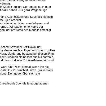
hen. Jeder Surrogate besitzt einen
n vermag.
sten Menschen ihre Surrogates nach dem
keit dazu haben. Nur ganz Wagemutige
 eine Kosmetikerin und Kosmetik meint in
kzeugen arbeitet.
 alle mit schicken rosafarbenen und
erger. „Wir bauten eine Kopie der
gen, der am Torso des Modells befestigt
 Oscar®-Gewinner Jeff Dawn, der
 Versionen ihrer Figur verkörpern, griffen
e Herausforderung bestand bei diesem Film
rreal? Schauen sie besser aus als normale,
hrt Dawn fort. Alle Roboter-Menschen sind
wohl fühlt. Nicht einmal, wenn ihn die
 als Bruce“, berichtet Dawn. „Willis störte
Ordnung. Demgegenüber sieht die
Kinoerlebnis über die tempogeladenen