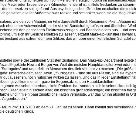
en Roboter unterscheiden sich vom Menschen lediglich durch ihr makelloses Ausse
ige Meter oder Tausende von Kilometern entfernt ist, mittels Gedanken zu steuer
, den er ersetzen soll, geformt. Aus psychologischen Gründen erschaffen die mei
rlich gestalten alle ihr Äußeres etwas ranker und schlanker, wenn sie die Möglich
salons, wie den von Maggie, im Film dargestellt durch Rosamund Pike: „Maggie ist
uch eher einer Autowerkstatt, in der sie mit Sandstrahlgebläsen und ähnlichen Wer
end mit den passenden Elektrowerkzeugen und Bandschleifern aus – und versah
kommt, um sich ihr Gesicht ersetzen zu lassen“, erzählt Make-up-Künstler Howard B
Es bestand aus extrem dünnem Silikon, das wir über einen künstlichen Schädel zo
steller sowie der zahllosen Statisten zuständig. Das Make-up-Department leitete
Award®-gekürte Howard Berger vor. Weil die meisten Hauptdarsteller zwei oder mehr
en ’Surrogates’ und unperfekten Menschen deutlich sichtbar zu machen. „Die größt
e’ unterscheidet“, sagt Dawn. „’Surrogates’ - sind sie aus Plastik, sind sie hype
 gut aussehen, noch hübscher wirken zu lassen. Und das in jeder Einstellung“, fä
unbedingt vollkommener – ganz im Gegensatz zu den Hauptdarstellern:
eigenen Aussehen überhaupt kein Problem hat, sondern sich in seiner Haut richtig 
 Greer ist ein bisschen älter, ein bisschen grobschlächtiger, ein bisschen faltiger
nfärbte und ihm ein paar zusätzliche Falten verpasste, war das für ihn absolut in 
de Augenbrauen.“
ES – MEIN ZWEITES ICH ab dem 21. Januar zu sehen. Dann kommt das mitreißende 
ie deutschen Kinos.