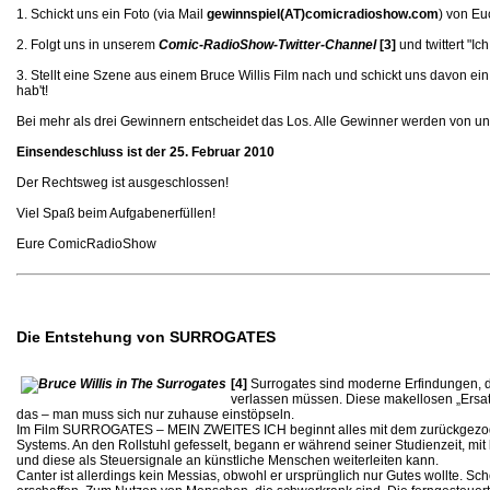
1. Schickt uns ein Foto (via Mail
gewinnspiel(AT)comicradioshow.com
) von Eu
2. Folgt uns in unserem
Comic-RadioShow-Twitter-Channel
[3]
und twittert "
3. Stellt eine Szene aus einem Bruce Willis Film nach und schickt uns davon e
hab't!
Bei mehr als drei Gewinnern entscheidet das Los. Alle Gewinner werden von un
Einsendeschluss ist der 25. Februar 2010
Der Rechtsweg ist ausgeschlossen!
Viel Spaß beim Aufgabenerfüllen!
Eure ComicRadioShow
Die Entstehung von SURROGATES
[4]
Surrogates sind moderne Erfindungen, d
verlassen müssen. Diese makellosen „Ersatz
das – man muss sich nur zuhause einstöpseln.
Im Film SURROGATES – MEIN ZWEITES ICH beginnt alles mit dem zurückgezogen l
Systems. An den Rollstuhl gefesselt, begann er während seiner Studienzeit, m
und diese als Steuersignale an künstliche Menschen weiterleiten kann.
Canter ist allerdings kein Messias, obwohl er ursprünglich nur Gutes wollte. Sc