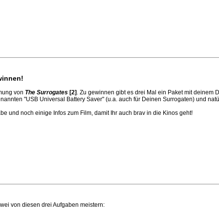
winnen!
lmung von
The Surrogates
[2]
. Zu gewinnen gibt es drei Mal ein Paket mit deine
annten "USB Universal Battery Saver" (u.a. auch für Deinen Surrogaten) und natü
e und noch einige Infos zum Film, damit Ihr auch brav in die Kinos geht!
wei von diesen drei Aufgaben meistern: