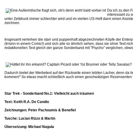
Da ich zu den Fa
interessant zu 
unter Zeitdruck immer schlechter wird und im vierten US-Heft dann einen Assist
zeichnen.
Insgesamt verleihen die starr und puppenhaft abgezeichneten Köpfe der Enter
(Irrsinn in einem Comic!) und sich alle so ähnlich sehen, dass sie ohne Text ni
redaktionellen Text gleich der ganze Sonderband mit "Psycho" verglichen, obwoh
Dadurch bietet der Werbetext auf der Rückseite einen letzten Lacher, denn da l
kommen!" So etwas macht schließlich auch einen geschwätzigen Rezensenten w
Star Trek - Sonderband No.1: Vielleicht auch träumen
Text: Keith R.A. De Candio
Zeichnungen: Peter Pachoumis & Benefiel
Tusche: Lucian Rizzo & Martin
Übersetzung: Michael Nagula