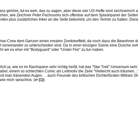
ns gehöre, tut es weh, das zu sagen, aber diese vier US-Hefte sind zeichnerisch am
sehen, wie Zeichner Peter Pachoumis sich offenbar auf dem Splashpanel der Seiten 
enten plus zusätzlichen Inker an die Seite bekommt, um den Termin zu halten. Die
prise-Crew dem Ganzen einen irrealen Zombieeffekt, da noch dazu die Bewohner 
cht voneinander zu unterscheiden sind. Da in einer einzigen Szene eine Dusche vor
l wir es eher mit "Bodyguard" oder "Under Fire" zu tun haben.
Ach ja, wie es im Nachspann sehr richtig heißt, hat das "Star Trek"-Universum sehr
aber, einem so schlechten Comic als Leitmotiv die Zeile "Vielleicht auch träumen.
iest man tränenden Auges: ... auch Freunde des britischen Dichterfürsten William 
ie mich sprachlos. (
rr
[1]
)