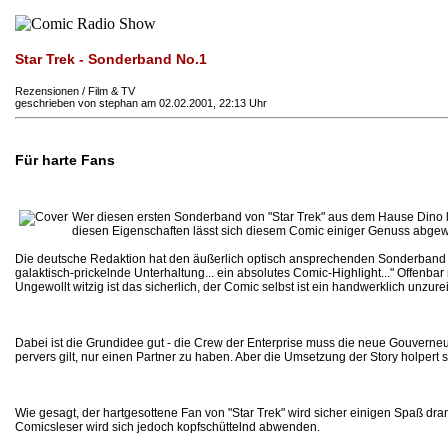
Star Trek - Sonderband No.1
Rezensionen / Film & TV
geschrieben von stephan am 02.02.2001, 22:13 Uhr
Für harte Fans
Wer diesen ersten Sonderband von "Star Trek" aus dem Hause Dino les
diesen Eigenschaften lässt sich diesem Comic einiger Genuss abge
Die deutsche Redaktion hat den äußerlich optisch ansprechenden Sonderband mit 
galaktisch-prickelnde Unterhaltung... ein absolutes Comic-Highlight..." Offenba
Ungewollt witzig ist das sicherlich, der Comic selbst ist ein handwerklich unz
Dabei ist die Grundidee gut - die Crew der Enterprise muss die neue Gouverneur
pervers gilt, nur einen Partner zu haben. Aber die Umsetzung der Story holper
Wie gesagt, der hartgesottene Fan von "Star Trek" wird sicher einigen Spaß d
Comicsleser wird sich jedoch kopfschüttelnd abwenden.