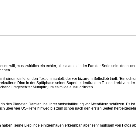
en will, muss wirklich ein echter, alles sammelnder Fan der Serie sein, der noch 
winnen.
einem einleitenden Text ummantelt, der vor bizarrem Selbstlob trieft: "Ein echte
r rekrutierte Dino in der Spätphase seiner Superheldenära den Texter direkt von de
ureichend umgesetzter Mumpitz, um es milde auszudrücken.
in des Planeten Damiani bei ihrer Amtseinführung vor Attentätern schützen. Es ist
t sich über vier US-Hefte hinweg bis zum schon nach den ersten Seiten herbeigese
ran haben, seine Lieblinge einigermaßen erkennbar, aber sehr mühsam von Fotos a