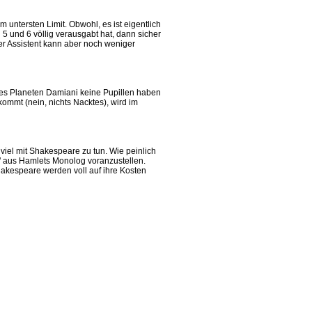
 untersten Limit. Obwohl, es ist eigentlich
5 und 6 völlig verausgabt hat, dann sicher
ser Assistent kann aber noch weniger
des Planeten Damiani keine Pupillen haben
kommt (nein, nichts Nacktes), wird im
 viel mit Shakespeare zu tun. Wie peinlich
.." aus Hamlets Monolog voranzustellen.
Shakespeare werden voll auf ihre Kosten