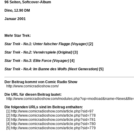
96 Seiten, Softcover-Album
Dino, 12.90 DM
Januar 2001
Mehr Star Trek:
Star Trek - No.1: Unter falscher Flagge (Voyager)
[2]
Star Trek - No.2: Verwirrspiele (Original)
[3]
Star Trek - No.3: Elite Force (Voyager)
[4]
Star Trek - No.4: Im Banne des Wolfs (Next Generation)
[5]
Der Beitrag kommt von Comic Radio Show
http://www.comicradioshow.com/
Die URL für diesen Beitrag lautet:
http://www.comicradioshow.com/modules.php?op=modload&name=News&file=
Die folgenden URLs sind im Beitrag enthalten:
[1]
http://www.comicradioshow.com/article.php?sid=97
[2]
http://www.comicradioshow.com/article.php?sid=778
[3]
http://www.comicradioshow.com/article.php?sid=781
[4]
http://www.comicradioshow.com/article.php?sid=780
[5]
http://www.comicradioshow.com/article.php?sid=779