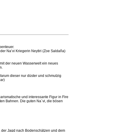
benteuer.
 der Na’vi Kriegerin Neytiri (Zoe Saldaña)
l mit der neuen Wasserwelt ein neues
n.
(Warum dieser nur düster und schmutzig
ar)
rismatische und interessante Figur in Fire
ten Bahnen. Die guten Na´vi, die bösen
mus, der Jagd nach Bodenschätzen und dem