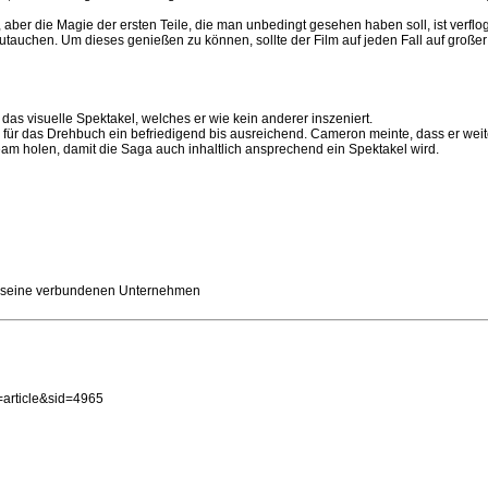
aber die Magie der ersten Teile, die man unbedingt gesehen haben soll, ist verflo
inzutauchen. Um dieses genießen zu können, sollte der Film auf jeden Fall auf groß
 das visuelle Spektakel, welches er wie kein anderer inszeniert.
 für das Drehbuch ein befriedigend bis ausreichend. Cameron meinte, dass er weit
s Team holen, damit die Saga auch inhaltlich ansprechend ein Spektakel wird.
nd seine verbundenen Unternehmen
article&sid=4965