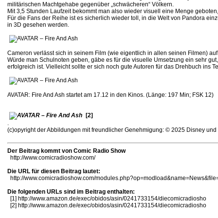
militärischen Machtgehabe gegenüber „schwächeren“ Völkern.
Mit 3,5 Stunden Laufzeit bekommt man also wieder visuell eine Menge geboten, 
Für die Fans der Reihe ist es sicherlich wieder toll, in die Welt von Pandora e
in 3D gesehen werden.
Cameron verlässt sich in seinem Film (wie eigentlich in allen seinen Filmen) auf
Würde man Schulnoten geben, gäbe es für die visuelle Umsetzung ein sehr gut,
erfolgreich ist. Vielleicht sollte er sich noch gute Autoren für das Drehbuch in
AVATAR: Fire And Ash startet am 17.12 in den Kinos. (Länge: 197 Min; FSK 12)
[2]
.
(c)opyright der Abbildungen mit freundlicher Genehmigung: © 2025 Disney u
Der Beitrag kommt von Comic Radio Show
http://www.comicradioshow.com/
Die URL für diesen Beitrag lautet:
http://www.comicradioshow.com/modules.php?op=modload&name=News&file=
Die folgenden URLs sind im Beitrag enthalten:
[1]
http://www.amazon.de/exec/obidos/asin/0241733154/diecomicradiosho
[2]
http://www.amazon.de/exec/obidos/asin/0241733154/diecomicradiosho