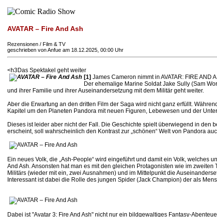
AVATAR – Fire And Ash
Rezensionen / Film & TV
geschrieben von Anfue am 18.12.2025, 00:00 Uhr
<h3Das Spektakel geht weiter
[1]
James Cameron nimmt in AVATAR: FIRE AND ASH 
Der ehemalige Marine Soldat Jake Sully (Sam Worthin
und ihrer Familie und ihrer Auseinandersetzung mit dem Militär geht weiter.
Aber die Erwartung an den dritten Film der Saga wird nicht ganz erfüllt. Währe
Kapitel um den Planeten Pandora mit neuen Figuren, Lebewesen und der Unterwa
Dieses ist leider aber nicht der Fall. Die Geschichte spielt überwiegend in d
erscheint, soll wahrscheinlich den Kontrast zur „schönen“ Welt von Pandora auch
Ein neues Volk, die „Ash-People“ wird eingeführt und damit ein Volk, welches u
And Ash. Ansonsten hat man es mit den gleichen Protagonisten wie im zweiten 
Militärs (wieder mit ein, zwei Ausnahmen) und im Mittelpunkt die Auseinande
Interessant ist dabei die Rolle des jungen Spider (Jack Champion) der als Mensc
Dabei ist "Avatar 3: Fire And Ash" nicht nur ein bildgewaltiges Fantasy-Abent