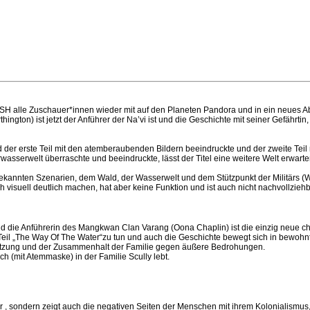
alle Zuschauer*innen wieder mit auf den Planeten Pandora und in ein neues A
gton) ist jetzt der Anführer der Na’vi ist und die Geschichte mit seiner Gefährtin,
nd der erste Teil mit den atemberaubenden Bildern beeindruckte und der zweite Tei
sserwelt überraschte und beeindruckte, lässt der Titel eine weitere Welt erwarte
en bekannten Szenarien, dem Wald, der Wasserwelt und dem Stützpunkt der Militärs 
 visuell deutlich machen, hat aber keine Funktion und ist auch nicht nachvollziehb
nd die Anführerin des Mangkwan Clan Varang (Oona Chaplin) ist die einzig neue cha
Teil „The Way Of The Water“zu tun und auch die Geschichte bewegt sich in bewohn
rsetzung und der Zusammenhalt der Familie gegen äußere Bedrohungen.
h (mit Atemmaske) in der Familie Scully lebt.
euer , sondern zeigt auch die negativen Seiten der Menschen mit ihrem Kolonialis