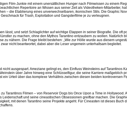
rdigen Film-Junkie mit einem unersättlichen Hunger nach Filmwissen zu einem Reg
 beachtlichen Repertoire an Wissen aus seiner Zeit als Videotheken-Mitarbeiter, ha
chen – die Etablierung eines unverwechselbaren, ikonischen Stils. Die Graphic Novel
 Geschmack für Trash, Exploitation und Gangsterfilme je zu verleugnen.
ässt, und setzt Schlaglichter auf wichtige Etappen in seiner Biografie. Die oft poi
ünstler zu machen, ohne den Mythos Tarantino entzaubern zu wollen. Natürlich bl
ise zu nähern. Die Frage bleibt bestehen: „Wie zur Hölle wurde aus diesem unges
l zwar nicht beantwortet, dabei aber die Leser ungemein unterhaltsam begleitet.
 nicht ausgespart. Ameziane gelingt es, den Einfluss Weinsteins auf Tarantinos Ka
instein über Jahre hinweg eine Schlüsselfigur, die seine Karriere maßgeblich präg
bst ein Urteil über das komplexe Verhältnis zwischen diesen beiden kontroversen Fi
s zu Tarantinos Filmen – von Reservoir Dogs bis Once Upon a Time in Hollywood. 
os Leidenschaft und seine cineastischen Obsessionen greifbar machen. Die Graphi
sigkeit, mit denen Tarantino seine Projekte angeht. Für Cineasten ist dieses Buch
chaffens.