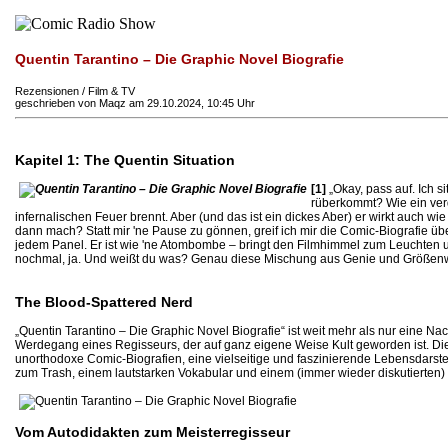
Quentin Tarantino – Die Graphic Novel Biografie
Rezensionen / Film & TV
geschrieben von Maqz am 29.10.2024, 10:45 Uhr
Kapitel 1: The Quentin Situation
[1]
„Okay, pass auf. Ich 
rüberkommt? Wie ein verda
infernalischen Feuer brennt. Aber (und das ist ein dickes Aber) er wirkt auch wie e
dann mach? Statt mir 'ne Pause zu gönnen, greif ich mir die Comic-Biografie übe
jedem Panel. Er ist wie 'ne Atombombe – bringt den Filmhimmel zum Leuchten und
nochmal, ja. Und weißt du was? Genau diese Mischung aus Genie und Größenwa
The Blood-Spattered Nerd
„Quentin Tarantino – Die Graphic Novel Biografie“ ist weit mehr als nur eine Na
Werdegang eines Regisseurs, der auf ganz eigene Weise Kult geworden ist. Di
unorthodoxe Comic-Biografien, eine vielseitige und faszinierende Lebensdarste
zum Trash, einem lautstarken Vokabular und einem (immer wieder diskutierten) 
Vom Autodidakten zum Meisterregisseur