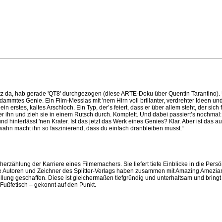
sitz da, hab gerade 'QT8' durchgezogen (diese ARTE-Doku über Quentin Tarantino).
mmtes Genie. Ein Film-Messias mit 'nem Hirn voll brillanter, verdrehter Ideen und 
in erstes, kaltes Arschloch. Ein Typ, der’s feiert, dass er über allem steht, der sich
r ihn und zieh sie in einem Rutsch durch. Komplett. Und dabei passiert’s nochmal: 
 hinterlässt 'nen Krater. Ist das jetzt das Werk eines Genies? Klar. Aber ist das
hn macht ihn so faszinierend, dass du einfach dranbleiben musst.“
cherzählung der Karriere eines Filmemachers. Sie liefert tiefe Einblicke in die Pe
e Autoren und Zeichner des Splitter-Verlags haben zusammen mit Amazing Amezia
llung geschaffen. Diese ist gleichermaßen tiefgründig und unterhaltsam und bringt
Fußfetisch – gekonnt auf den Punkt.