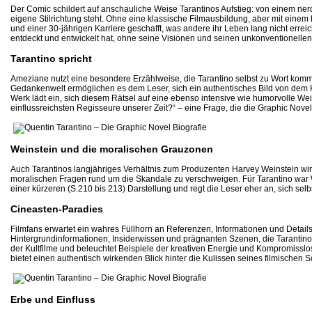
Der Comic schildert auf anschauliche Weise Tarantinos Aufstieg: von einem ne
eigene Stilrichtung steht. Ohne eine klassische Filmausbildung, aber mit einem
und einer 30-jährigen Karriere geschafft, was andere ihr Leben lang nicht errei
entdeckt und entwickelt hat, ohne seine Visionen und seinen unkonventionellen
Tarantino spricht
Ameziane nutzt eine besondere Erzählweise, die Tarantino selbst zu Wort kommen l
Gedankenwelt ermöglichen es dem Leser, sich ein authentisches Bild von dem K
Werk lädt ein, sich diesem Rätsel auf eine ebenso intensive wie humorvolle We
einflussreichsten Regisseure unserer Zeit?“ – eine Frage, die die Graphic Nove
Weinstein und die moralischen Grauzonen
Auch Tarantinos langjähriges Verhältnis zum Produzenten Harvey Weinstein wird
moralischen Fragen rund um die Skandale zu verschweigen. Für Tarantino war We
einer kürzeren (S.210 bis 213) Darstellung und regt die Leser eher an, sich sel
Cineasten-Paradies
Filmfans erwartet ein wahres Füllhorn an Referenzen, Informationen und Detail
Hintergrundinformationen, Insiderwissen und prägnanten Szenen, die Tarantin
der Kultfilme und beleuchtet Beispiele der kreativen Energie und Kompromisslo
bietet einen authentisch wirkenden Blick hinter die Kulissen seines filmischen S
Erbe und Einfluss