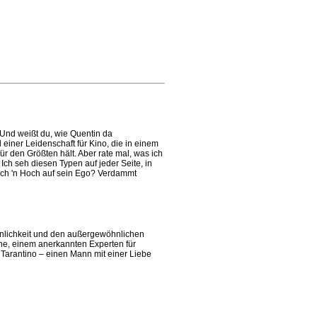
 Und weißt du, wie Quentin da
einer Leidenschaft für Kino, die in einem
 für den Größten hält. Aber rate mal, was ich
Ich seh diesen Typen auf jeder Seite, in
 auch 'n Hoch auf sein Ego? Verdammt
rsönlichkeit und den außergewöhnlichen
ne, einem anerkannten Experten für
 Tarantino – einen Mann mit einer Liebe