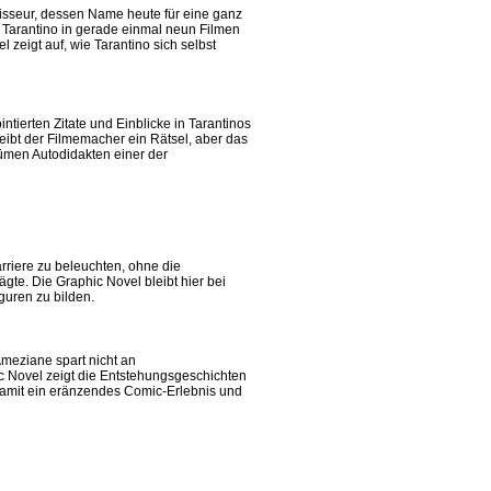
isseur, dessen Name heute für eine ganz
t Tarantino in gerade einmal neun Filmen
 zeigt auf, wie Tarantino sich selbst
ntierten Zitate und Einblicke in Tarantinos
eibt der Filmemacher ein Rätsel, aber das
tümen Autodidakten einer der
rriere zu beleuchten, ohne die
te. Die Graphic Novel bleibt hier bei
guren zu bilden.
Ameziane spart nicht an
c Novel zeigt die Entstehungsgeschichten
 damit ein eränzendes Comic-Erlebnis und