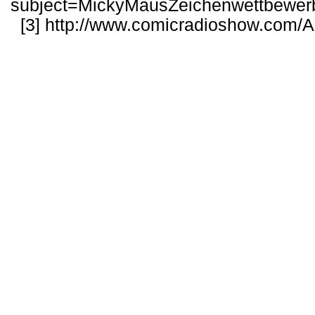
subject=MickyMausZeichenwettbewer
[3]
http://www.comicradioshow.com/Ar