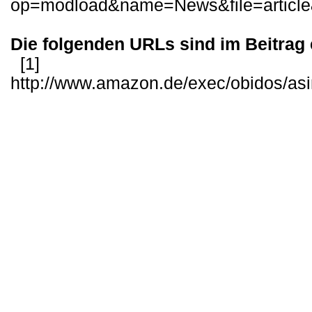
op=modload&name=News&file=articl
Die folgenden URLs sind im Beitrag 
[1]
http://www.amazon.de/exec/obidos/as