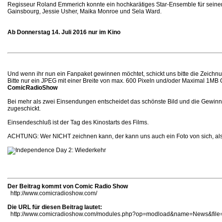
Regisseur Roland Emmerich konnte ein hochkarätiges Star-Ensemble für seinen F
Gainsbourg, Jessie Usher, Maika Monroe und Sela Ward.
Ab Donnerstag 14. Juli 2016 nur im Kino
Und wenn ihr nun ein Fanpaket gewinnen möchtet, schickt uns bitte die Zeichn
Bitte nur ein JPEG mit einer Breite von max. 600 Pixeln und/oder Maximal 1MB
ComicRadioShow
Bei mehr als zwei Einsendungen entscheidet das schönste Bild und die Gewinne
zugeschickt.
Einsendeschluß ist der Tag des Kinostarts des Films.
ACHTUNG: Wer NICHT zeichnen kann, der kann uns auch ein Foto von sich, als se
Der Beitrag kommt von Comic Radio Show
http://www.comicradioshow.com/
Die URL für diesen Beitrag lautet:
http://www.comicradioshow.com/modules.php?op=modload&name=News&file=