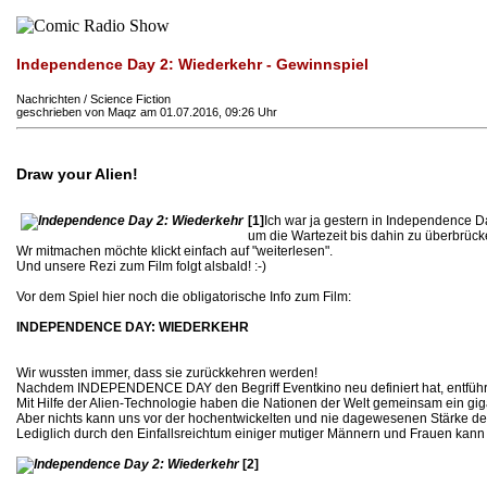
Independence Day 2: Wiederkehr - Gewinnspiel
Nachrichten / Science Fiction
geschrieben von Maqz am 01.07.2016, 09:26 Uhr
Draw your Alien!
[1]
Ich war ja gestern in Independence Da
um die Wartezeit bis dahin zu überbrüc
Wr mitmachen möchte klickt einfach auf "weiterlesen".
Und unsere Rezi zum Film folgt alsbald! :-)
Vor dem Spiel hier noch die obligatorische Info zum Film:
INDEPENDENCE DAY: WIEDERKEHR
Wir wussten immer, dass sie zurückkehren werden!
Nachdem INDEPENDENCE DAY den Begriff Eventkino neu definiert hat, entführt 
Mit Hilfe der Alien-Technologie haben die Nationen der Welt gemeinsam ein gi
Aber nichts kann uns vor der hochentwickelten und nie dagewesenen Stärke de
Lediglich durch den Einfallsreichtum einiger mutiger Männern und Frauen kann 
[2]