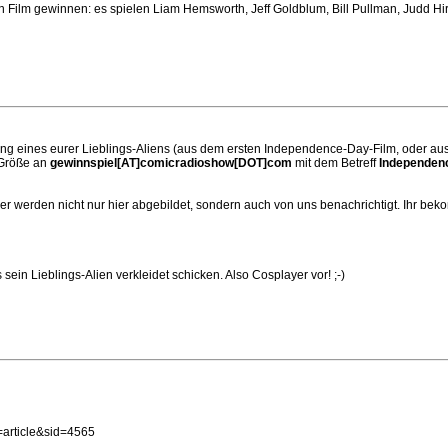
ilm gewinnen: es spielen Liam Hemsworth, Jeff Goldblum, Bill Pullman, Judd Hirsc
ung eines eurer Lieblings-Aliens (aus dem ersten Independence-Day-Film, oder aus
 Größe an
gewinnspiel[AT]comicradioshow[DOT]com
mit dem Betreff
Independenc
r werden nicht nur hier abgebildet, sondern auch von uns benachrichtigt. Ihr be
in Lieblings-Alien verkleidet schicken. Also Cosplayer vor! ;-)
article&sid=4565