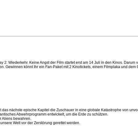
y 2: Wiederkehr. Keine Angst der Film startet erst am 14 Juli in den Kinos. Darum 
ken. Gewinnen könnt Ihr ein Fan-Paket mit 2 Kinotickets, einem Filmplaka und de
das nächste epische Kapitel die Zuschauer in eine globale Katastrophe von unv
gantisches Abwehrprogramm entwickelt, um die Erde zu schützen.
r Aliens bewahren.
unsere Welt vor der Zerstörung gerettet werden.