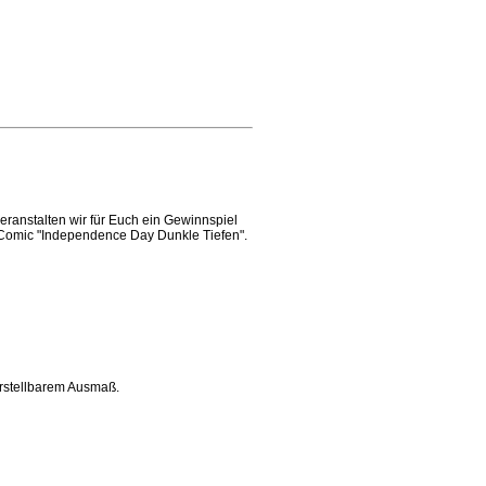
veranstalten wir für Euch ein Gewinnspiel
m Comic "Independence Day Dunkle Tiefen".
orstellbarem Ausmaß.