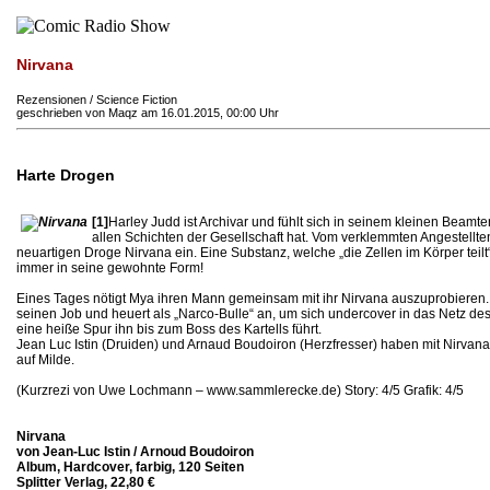
Nirvana
Rezensionen / Science Fiction
geschrieben von Maqz am 16.01.2015, 00:00 Uhr
Harte Drogen
[1]
Harley Judd ist Archivar und fühlt sich in seinem kleinen Beamten
allen Schichten der Gesellschaft hat. Vom verklemmten Angestellten 
neuartigen Droge Nirvana ein. Eine Substanz, welche „die Zellen im Körper tei
immer in seine gewohnte Form!
Eines Tages nötigt Mya ihren Mann gemeinsam mit ihr Nirvana auszuprobieren. A
seinen Job und heuert als „Narco-Bulle“ an, um sich undercover in das Netz des
eine heiße Spur ihn bis zum Boss des Kartells führt.
Jean Luc Istin (Druiden) und Arnaud Boudoiron (Herzfresser) haben mit Nirvana
auf Milde.
(Kurzrezi von Uwe Lochmann – www.sammlerecke.de) Story: 4/5 Grafik: 4/5
Nirvana
von Jean-Luc Istin / Arnoud Boudoiron
Album, Hardcover, farbig, 120 Seiten
Splitter Verlag, 22,80 €