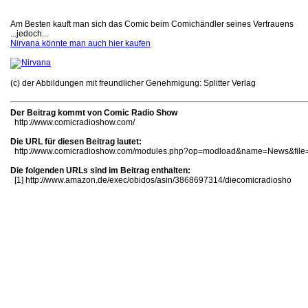
Am Besten kauft man sich das Comic beim Comichändler seines Vertrauens
...jedoch...
Nirvana könnte man auch hier kaufen
(c) der Abbildungen mit freundlicher Genehmigung: Splitter Verlag
Der Beitrag kommt von Comic Radio Show
http://www.comicradioshow.com/
Die URL für diesen Beitrag lautet:
http://www.comicradioshow.com/modules.php?op=modload&name=News&file=
Die folgenden URLs sind im Beitrag enthalten:
[1]
http://www.amazon.de/exec/obidos/asin/3868697314/diecomicradiosho