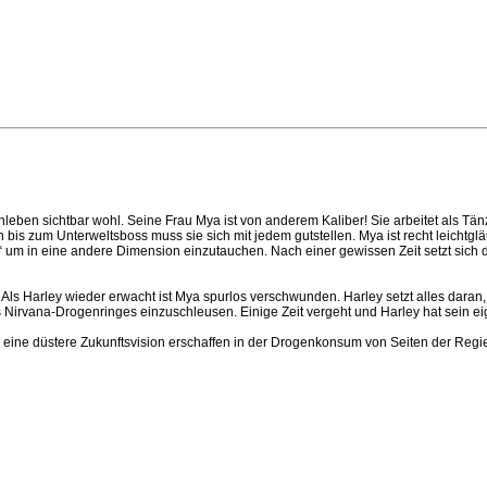
leben sichtbar wohl. Seine Frau Mya ist von anderem Kaliber! Sie arbeitet als Tänze
bis zum Unterweltsboss muss sie sich mit jedem gutstellen. Mya ist recht leichtgläu
lt“ um in eine andere Dimension einzutauchen. Nach einer gewissen Zeit setzt sic
ls Harley wieder erwacht ist Mya spurlos verschwunden. Harley setzt alles daran,
 Nirvana-Drogenringes einzuschleusen. Einige Zeit vergeht und Harley hat sein eig
 eine düstere Zukunftsvision erschaffen in der Drogenkonsum von Seiten der Regie