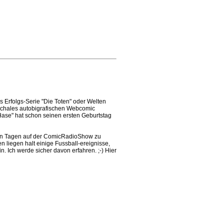
s Erfolgs-Serie "Die Toten" oder Welten
pochales autobigrafischen Webcomic
Hase" hat schon seinen ersten Geburtstag
sten Tagen auf der ComicRadioShow zu
n liegen halt einige Fussball-ereignisse,
 Ich werde sicher davon erfahren. ;-) Hier