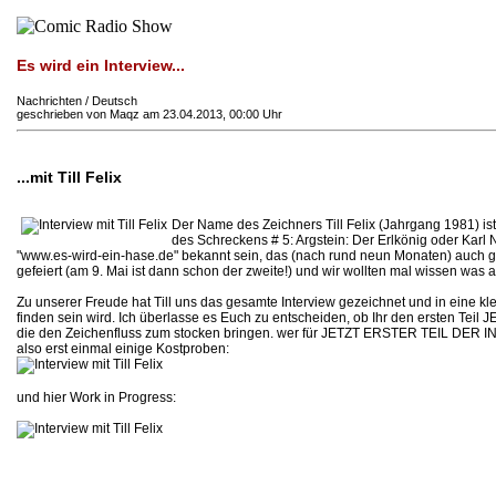
Es wird ein Interview...
Nachrichten / Deutsch
geschrieben von Maqz am 23.04.2013, 00:00 Uhr
...mit Till Felix
Der Name des Zeichners Till Felix (Jahrgang 1981) ist
des Schreckens # 5: Argstein: Der Erlkönig oder Kar
"www.es-wird-ein-hase.de" bekannt sein, das (nach rund neun Monaten) auch ged
gefeiert (am 9. Mai ist dann schon der zweite!) und wir wollten mal wissen wa
Zu unserer Freude hat Till uns das gesamte Interview gezeichnet und in eine
finden sein wird. Ich überlasse es Euch zu entscheiden, ob Ihr den ersten Teil 
die den Zeichenfluss zum stocken bringen. wer für JETZT ERSTER TEIL DER INTER
also erst einmal einige Kostproben:
und hier Work in Progress: