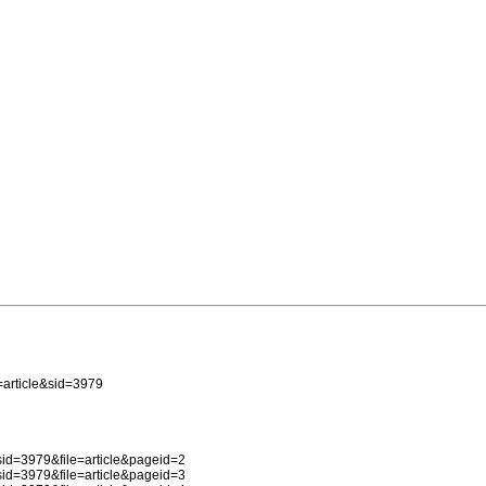
article&sid=3979
d=3979&file=article&pageid=2
d=3979&file=article&pageid=3