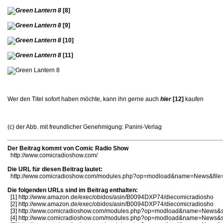
[8]
[9]
[10]
[11]
Wer den Titel sofort haben möchte, kann ihn gerne auch
hier
[12]
kaufen
(c) der Abb. mit freundlicher Genehmigung: Panini-Verlag
Der Beitrag kommt von Comic Radio Show
http://www.comicradioshow.com/
Die URL für diesen Beitrag lautet:
http://www.comicradioshow.com/modules.php?op=modload&name=News&file=
Die folgenden URLs sind im Beitrag enthalten:
[1]
http://www.amazon.de/exec/obidos/asin/B0094DXP74/diecomicradiosho
[2]
http://www.amazon.de/exec/obidos/asin/B0094DXP74/diecomicradiosho
[3]
http://www.comicradioshow.com/modules.php?op=modload&name=News&si
[4]
http://www.comicradioshow.com/modules.php?op=modload&name=News&si