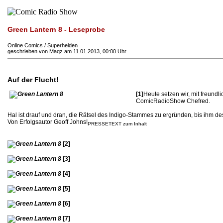
Green Lantern 8 - Leseprobe
Online Comics / Superhelden
geschrieben von Maqz am 11.01.2013, 00:00 Uhr
Auf der Flucht!
[1]
Heute setzen wir, mit freund
ComicRadioShow Chefred.
Hal ist drauf und dran, die Rätsel des Indigo-Stammes zu ergründen, bis ihm d
Von Erfolgsautor Geoff Johns!
PRESSETEXT zum Inhalt
[2]
[3]
[4]
[5]
[6]
[7]