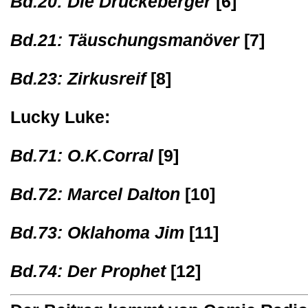
Bd.20: Die Drückeberger
[6]
Bd.21: Täuschungsmanöver
[7]
Bd.23: Zirkusreif
[8]
Lucky Luke:
Bd.71: O.K.Corral
[9]
Bd.72: Marcel Dalton
[10]
Bd.73: Oklahoma Jim
[11]
Bd.74: Der Prophet
[12]