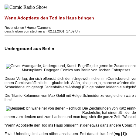
Wenn Adoptierte den Tod ins Haus bringen
Rezensionen / Humor/Cartoons
geschrieben von stephan am 02.11.2001, 17:59 Uhr
Underground aus Berlin
Avantgarde, Underground, Kunst. Begriffe, die gerne im Zusammenhan
Marsupilami. Dagegen Comics aus Berlin von Jochen Enterprises...
Dieser Verlag, der sich offensichtlich dem Ungewöhnlichen im Comicbereich ve
einen Comic veröffentlicht ... glaube ich. Äääh, also, nun ja, manche würden 
Schneider auch gesagt. Jedenfalls am Anfang! (Einige haben leider nie aufgehö
Die Titanic-Kolumnen von Max Goldt mit Helge Schneider zu vergleichen wäre et
ihm!
Die Zeichnungen von Katz erinne
Rasterfolie, hat einen Stil, de
einem zum denken und zum Lachen und man fragt sich die ganze Zeit: "Was soll
"Wenn Adoptierte den Tod ins Haus bringen" ist der etwas ganz andere Comic m
Fazit: Unbedingt im Laden näher anschauen. Erst danach kaufen! (
mg
[1]
)