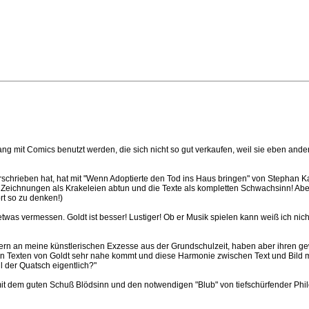
g mit Comics benutzt werden, die sich nicht so gut verkaufen, weil sie eben ande
rschrieben hat, hat mit "Wenn Adoptierte den Tod ins Haus bringen" von Stephan K
die Zeichnungen als Krakeleien abtun und die Texte als kompletten Schwachsinn! A
rt so zu denken!)
was vermessen. Goldt ist besser! Lustiger! Ob er Musik spielen kann weiß ich nich
rn an meine künstlerischen Exzesse aus der Grundschulzeit, haben aber ihren ge
r den Texten von Goldt sehr nahe kommt und diese Harmonie zwischen Text und Bil
 der Quatsch eigentlich?"
it dem guten Schuß Blödsinn und den notwendigen "Blub" von tiefschürfender Phil