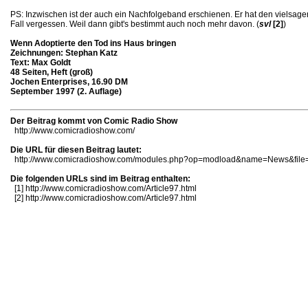
PS: Inzwischen ist der auch ein Nachfolgeband erschienen. Er hat den vielsage
Fall vergessen. Weil dann gibt's bestimmt auch noch mehr davon. (
svl
[2]
)
Wenn Adoptierte den Tod ins Haus bringen
Zeichnungen: Stephan Katz
Text: Max Goldt
48 Seiten, Heft (groß)
Jochen Enterprises, 16.90 DM
September 1997 (2. Auflage)
Der Beitrag kommt von Comic Radio Show
http://www.comicradioshow.com/
Die URL für diesen Beitrag lautet:
http://www.comicradioshow.com/modules.php?op=modload&name=News&file=
Die folgenden URLs sind im Beitrag enthalten:
[1]
http://www.comicradioshow.com/Article97.html
[2]
http://www.comicradioshow.com/Article97.html