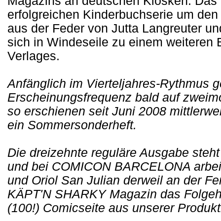
Magazins an deutschen Kiosken. Das K
erfolgreichen Kinderbuchserie um den 
aus der Feder von Jutta Langreuter u
sich in Windeseile zu einem weiteren E
Verlages.
Anfänglich im Vierteljahres-Rythmus ge
Erscheinungsfrequenz bald auf zweimo
so erschienen seit Juni 2008 mittlerw
ein Sommersonderheft.
Die dreizehnte reguläre Ausgabe steht k
und bei COMICON BARCELONA arbeite
und Oriol San Julian derweil an der Fer
KÄPT'N SHARKY Magazin das Folgehef
(100!) Comicseite aus unserer Produkt