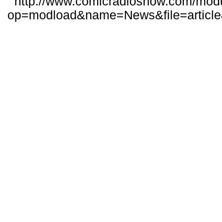
http://www.comicradioshow.com/mod
op=modload&name=News&file=articl