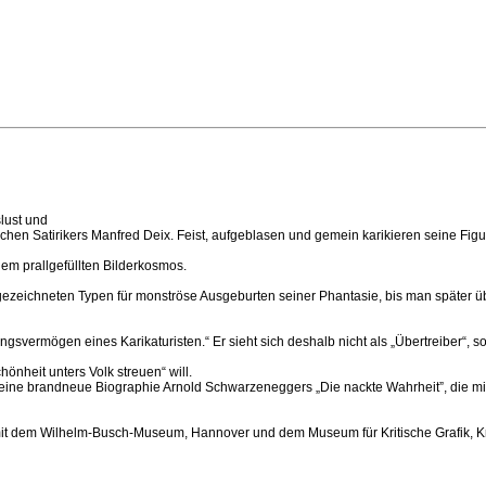
lust und
hen Satirikers Manfred Deix. Feist, aufgeblasen und gemein karikieren seine Fig
nem prallgefüllten Bilderkosmos.
gezeichneten Typen für monströse Ausgeburten seiner Phantasie, bis man später übe
llungsvermögen eines Karikaturisten.“ Er sieht sich deshalb nicht als „Übertreiber“, s
hönheit unters Volk streuen“ will.
seine brandneue Biographie Arnold Schwarzeneggers „Die nackte Wahrheit”, die mi
it dem Wilhelm-Busch-Museum, Hannover und dem Museum für Kritische Grafik, Kre