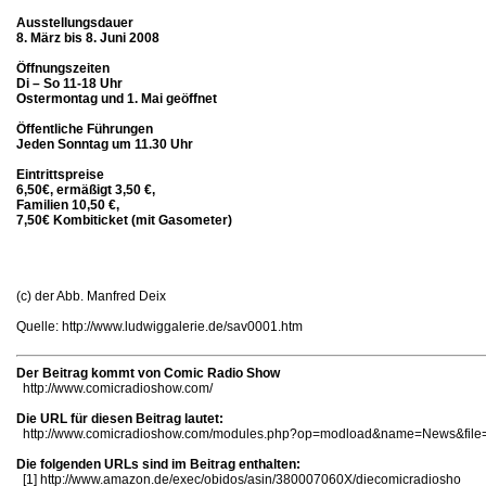
Ausstellungsdauer
8. März bis 8. Juni 2008
Öffnungszeiten
Di – So 11-18 Uhr
Ostermontag und 1. Mai geöffnet
Öffentliche Führungen
Jeden Sonntag um 11.30 Uhr
Eintrittspreise
6,50€, ermäßigt 3,50 €,
Familien 10,50 €,
7,50€ Kombiticket (mit Gasometer)
(c) der Abb. Manfred Deix
Quelle: http://www.ludwiggalerie.de/sav0001.htm
Der Beitrag kommt von Comic Radio Show
http://www.comicradioshow.com/
Die URL für diesen Beitrag lautet:
http://www.comicradioshow.com/modules.php?op=modload&name=News&file=
Die folgenden URLs sind im Beitrag enthalten:
[1]
http://www.amazon.de/exec/obidos/asin/380007060X/diecomicradiosho