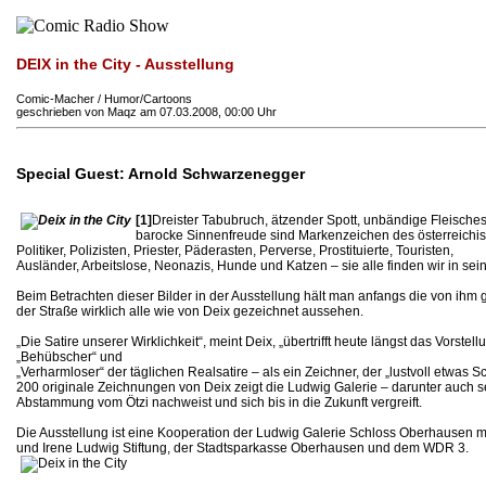
DEIX in the City - Ausstellung
Comic-Macher / Humor/Cartoons
geschrieben von Maqz am 07.03.2008, 00:00 Uhr
Special Guest: Arnold Schwarzenegger
[1]
Dreister Tabubruch, ätzender Spott, unbändige Fleisches
barocke Sinnenfreude sind Markenzeichen des österreichisc
Politiker, Polizisten, Priester, Päderasten, Perverse, Prostituierte, Touristen,
Ausländer, Arbeitslose, Neonazis, Hunde und Katzen – sie alle finden wir in sei
Beim Betrachten dieser Bilder in der Ausstellung hält man anfangs die von ihm 
der Straße wirklich alle wie von Deix gezeichnet aussehen.
„Die Satire unserer Wirklichkeit“, meint Deix, „übertrifft heute längst das Vorste
„Behübscher“ und
„Verharmloser“ der täglichen Realsatire – als ein Zeichner, der „lustvoll etwas Sc
200 originale Zeichnungen von Deix zeigt die Ludwig Galerie – darunter auch 
Abstammung vom Ötzi nachweist und sich bis in die Zukunft vergreift.
Die Ausstellung ist eine Kooperation der Ludwig Galerie Schloss Oberhausen m
und Irene Ludwig Stiftung, der Stadtsparkasse Oberhausen und dem WDR 3.