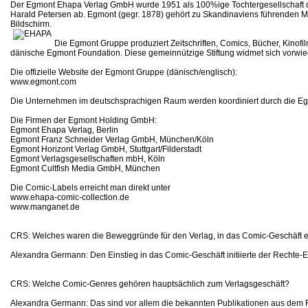
Der Egmont Ehapa Verlag GmbH wurde 1951 als 100%ige Tochtergesellschaft de
Harald Petersen ab. Egmont (gegr. 1878) gehört zu Skandinaviens führenden Med
Bildschirm.
Die Egmont Gruppe produziert Zeitschriften, Comics, Bücher, Kinof
dänische Egmont Foundation. Diese gemeinnützige Stiftung widmet sich vorwie
Die offizielle Website der Egmont Gruppe (dänisch/englisch):
www.egmont.com
Die Unternehmen im deutschsprachigen Raum werden koordiniert durch die 
Die Firmen der Egmont Holding GmbH:
Egmont Ehapa Verlag, Berlin
Egmont Franz Schneider Verlag GmbH, München/Köln
Egmont Horizont Verlag GmbH, Stuttgart/Filderstadt
Egmont Verlagsgesellschaften mbH, Köln
Egmont Cultfish Media GmbH, München
Die Comic-Labels erreicht man direkt unter
www.ehapa-comic-collection.de
www.manganet.de
CRS: Welches waren die Beweggründe für den Verlag, in das Comic-Geschäft 
Alexandra Germann: Den Einstieg in das Comic-Geschäft initiierte der Rechte-E
CRS: Welche Comic-Genres gehören hauptsächlich zum Verlagsgeschäft?
Alexandra Germann: Das sind vor allem die bekannten Publikationen aus dem Fu