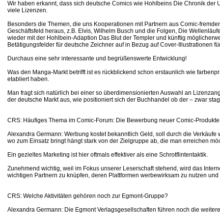
Wir haben erkannt, dass sich deutsche Comics wie Hohlbeins Die Chronik der Unst
viele Lizenzen.
Besonders die Themen, die uns Kooperationen mit Partnern aus Comic-fremden B
Geschäftsfeld heraus, z.B. Elvis, Wilhelm Busch und die Folgen, Die Wellenläuf
wieder mit der Hohlbein-Adaption Das Blut der Templer und künftig möglicher
Betätigungsfelder für deutsche Zeichner auf in Bezug auf Cover-Illustrationen 
Durchaus eine sehr interessante und begrüßenswerte Entwicklung!
Was den Manga-Markt betrifft ist es rückblickend schon erstaunlich wie farbenp
etabliert haben.
Man fragt sich natürlich bei einer so überdimensionierten Auswahl an Lizenza
der deutsche Markt aus, wie positioniert sich der Buchhandel ob der – zwar sta
CRS: Häufiges Thema im Comic-Forum: Die Bewerbung neuer Comic-Produkte.
Alexandra Germann: Werbung kostet bekanntlich Geld, soll durch die Verkäufe 
wo zum Einsatz bringt hängt stark von der Zielgruppe ab, die man erreichen mö
Ein gezieltes Marketing ist hier oftmals effektiver als eine Schrotflintentaktik.
Zunehmend wichtig, weil im Fokus unserer Leserschaft stehend, wird das Interne
wichtigen Partnern zu knüpfen, deren Plattformen werbewirksam zu nutzen und s
CRS: Welche Aktivitäten gehören noch zur Egmont-Gruppe?
Alexandra Germann: Die Egmont Verlagsgesellschaften führen noch die weiter