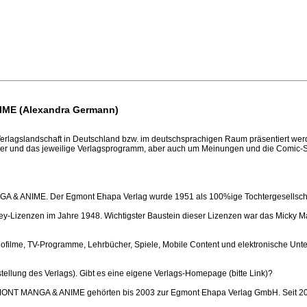
ME (Alexandra Germann)
e Verlagslandschaft in Deutschland bzw. im deutschsprachigen Raum präsentiert wer
cher und das jeweilige Verlagsprogramm, aber auch um Meinungen und die Comic-
 & ANIME. Der Egmont Ehapa Verlag wurde 1951 als 100%ige Tochtergesellsch
ey-Lizenzen im Jahre 1948. Wichtigster Baustein dieser Lizenzen war das Micky Ma
ofilme, TV-Programme, Lehrbücher, Spiele, Mobile Content und elektronische Unte
tellung des Verlags). Gibt es eine eigene Verlags-Homepage (bitte Link)?
T MANGA & ANIME gehörten bis 2003 zur Egmont Ehapa Verlag GmbH. Seit 200