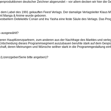
nproduktionen deutscher Zeichner abgerundet – vor allem decken wir hier die Ge
dem Label des 1991 gekauften Feest Verlags. Der damalige Verlagsleiter Klaus M
nt Manga & Anime wurde geboren.
estsellern Detekektiv Conan und Inu Yasha eine feste Säule des Verlags. Das Progr
s ausgewählt?
seren Hauptlizenzpartnern, zum anderen aus der Nachfrage des Marktes und verle
 Entscheidung dieses Programmsegment auszubauen beruhte stark auf dem Gespür f
haft, deren Meinungen und Wünsche seither stark in die Programmgestaltung einf
(Lizenzgeber/Serie bitte angeben)?