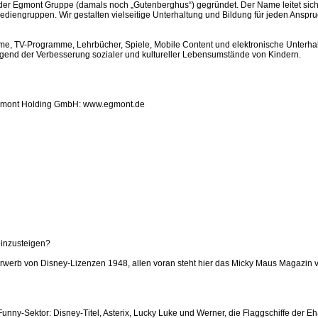
r Egmont Gruppe (damals noch „Gutenberghus“) gegründet. Der Name leitet sich
iengruppen. Wir gestalten vielseitige Unterhaltung und Bildung für jeden Anspruc
ilme, TV-Programme, Lehrbücher, Spiele, Mobile Content und elektronische Unterha
gend der Verbesserung sozialer und kultureller Lebensumstände von Kindern.
Egmont Holding GmbH: www.egmont.de
einzusteigen?
rwerb von Disney-Lizenzen 1948, allen voran steht hier das Micky Maus Magazin ve
nny-Sektor: Disney-Titel, Asterix, Lucky Luke und Werner, die Flaggschiffe der 