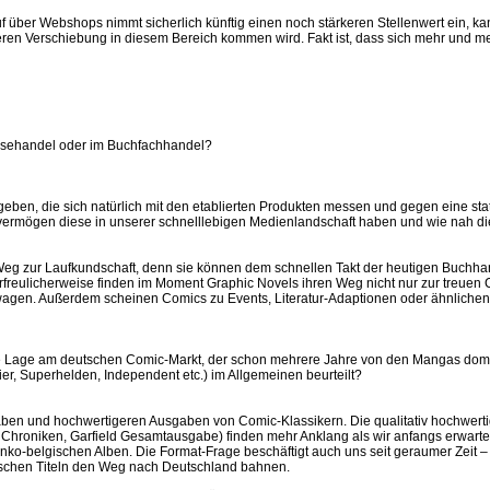
über Webshops nimmt sicherlich künftig einen noch stärkeren Stellenwert ein, kan
keren Verschiebung in diesem Bereich kommen wird. Fakt ist, dass sich mehr und 
ssehandel oder im Buchfachhandel?
 geben, die sich natürlich mit den etablierten Produkten messen und gegen eine st
rmögen diese in unserer schnelllebigen Medienlandschaft haben und wie nah die 
eg zur Laufkundschaft, denn sie können dem schnellen Takt der heutigen Buchhand
Erfreulicherweise finden im Moment Graphic Novels ihren Weg nicht nur zur treu
 wagen. Außerdem scheinen Comics zu Events, Literatur-Adaptionen oder ähnlichen
elle Lage am deutschen Comic-Markt, der schon mehrere Jahre von den Mangas domin
er, Superhelden, Independent etc.) im Allgemeinen beurteilt?
gaben und hochwertigeren Ausgaben von Comic-Klassikern. Die qualitativ hochwerti
hroniken, Garfield Gesamtausgabe) finden mehr Anklang als wir anfangs erwartet
ko-belgischen Alben. Die Format-Frage beschäftigt auch uns seit geraumer Zeit – b
gischen Titeln den Weg nach Deutschland bahnen.