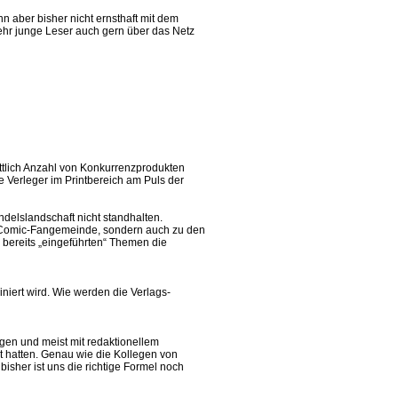
n aber bisher nicht ernsthaft mit dem
mehr junge Leser auch gern über das Netz
attlich Anzahl von Konkurrenzprodukten
Verleger im Printbereich am Puls der
elslandschaft nicht standhalten.
en Comic-Fangemeinde, sondern auch zu den
 bereits „eingeführten“ Themen die
iert wird. Wie werden die Verlags-
gen und meist mit redaktionellem
 hatten. Genau wie die Kollegen von
isher ist uns die richtige Formel noch