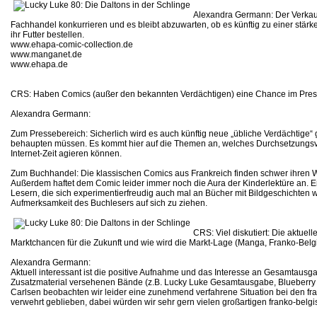
Alexandra Germann: Der Verkauf 
Fachhandel konkurrieren und es bleibt abzuwarten, ob es künftig zu einer stär
ihr Futter bestellen.
www.ehapa-comic-collection.de
www.manganet.de
www.ehapa.de
CRS: Haben Comics (außer den bekannten Verdächtigen) eine Chance im Pre
Alexandra Germann:
Zum Pressebereich: Sicherlich wird es auch künftig neue „übliche Verdächtige“
behaupten müssen. Es kommt hier auf die Themen an, welches Durchsetzungsve
Internet-Zeit agieren können.
Zum Buchhandel: Die klassischen Comics aus Frankreich finden schwer ihren W
Außerdem haftet dem Comic leider immer noch die Aura der Kinderlektüre an. 
Lesern, die sich experimentierfreudig auch mal an Bücher mit Bildgeschichten
Aufmerksamkeit des Buchlesers auf sich zu ziehen.
CRS: Viel diskutiert: Die aktu
Marktchancen für die Zukunft und wie wird die Markt-Lage (Manga, Franko-Belgi
Alexandra Germann:
Aktuell interessant ist die positive Aufnahme und das Interesse an Gesamtaus
Zusatzmaterial versehenen Bände (z.B. Lucky Luke Gesamtausgabe, Blueberry C
Carlsen beobachten wir leider eine zunehmend verfahrene Situation bei den fran
verwehrt geblieben, dabei würden wir sehr gern vielen großartigen franko-bel