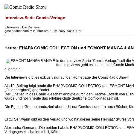
Interview-Serie Comic-Verlage
Interviews / Die Disneys
geschrieben von M.Hüster am 21.04.2007, 00:00 Uhr
Heute: EHAPA COMIC COLLECTION und EGMONT MANGA & ANI
In der Interview-Serie "Comic-Verlage" soll di
den Interviews geht es u. a. um die Comic-Ma
allgemein.
Die Interviews gibt es exklusiv nur auf der Homepage der ComicRadioShow!
Als 19. Beitrag folgt heute die EHAPA COMIC COLLECTION und EGMONT MANGA
„Gutenberghus“) gegründet.
Der Einstieg in das Comic-Geschäft erfolgte durch den Rechte-Erwerb von Disn
wurde und noch heute das erfolgreichste deutsche Comic-Magazin ist.
Die Egmont Gruppe produziert aber nicht nur Comics, sondern auch Bücher, Kin
CRS: Seit wann gibt es den Verlag und wo hat dieser seine Heimat? (Kurze Vors
Alexandra Germann: Die beiden Labels EHAPA COMIC COLLECTION und EGMON
Verlagsgesellschaften mbH, Köln.