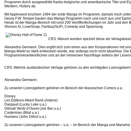
Programm durch ausgewählte franko-belgische und amerikanische Titel und Eige
Western, History ab.
Mit Appleseed erschien 1994 der erste Manga im Programm, damals noch unter 
Georg F.W. Tempel bauten das Manga Programm nach und nach aus und Egmo
Heute ist der Manga-Bereich mit rund 200 Veröffentlichungen im Jahr und den B
Shonen Ai, Love/Soap, Fantasy/SciFi, Comedy und Spannung.
CRS: Warum wurden speziell diese als Verlagsbasi
Alexandra Germann: Dies ergibt sich zum einen aus den Kooperationen mit un
Manga-Markt so stark entwickeln würde, war anfangs noch nicht absehbar. Die
Programmverantwortlichen und an der immensen Nachfrage seitens der Lesersc
CRS: Welche ausländischen Verlage gehören zu den wichtigsten Lizenzgebern 
Alexandra Germann:
Zu unseren Lizenzgebern gehören im Bereich der klassischen Comics u.a.:
Disney
Les Éditions Albert René (Asterix)
Dargaud (Lucky Luke u.a.)
Glénat/ Vents d’Ouest (Joe Bar u.a.)
Casterman (Bilal u.a.)
Humano (John Difool u.a.)
Zu unseren Lizenzgebern gehören – u.a. – im Bereich der Manga und Manwha: