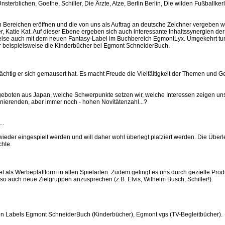
erblichen, Goethe, Schiller, Die Ärzte, Atze, Berlin Berlin, Die wilden Fußballkerl
ereichen eröffnen und die von uns als Auftrag an deutsche Zeichner vergeben we
er, Katie Kat. Auf dieser Ebene ergeben sich auch interessante Inhaltssynergien de
weise auch mit dem neuen Fantasy-Label im Buchbereich EgmontLyx. Umgekehrt tun
für beispielsweise die Kinderbücher bei Egmont SchneiderBuch.
rächtig er sich gemausert hat. Es macht Freude die Vielfältigkeit der Themen und 
ngeboten aus Japan, welche Schwerpunkte setzen wir, welche Interessen zeigen un
gnierenden, aber immer noch - hohen Novitätenzahl...?
..
wieder eingespielt werden und will daher wohl überlegt platziert werden. Die Üb
chte.
t als Werbeplattform in allen Spielarten. Zudem gelingt es uns durch gezielte Pro
o auch neue Zielgruppen anzusprechen (z.B. Elvis, Wilhelm Busch, Schiller!).
en Labels Egmont SchneiderBuch (Kinderbücher), Egmont vgs (TV-Begleitbücher).