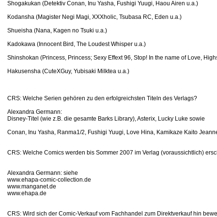
Shogakukan (Detektiv Conan, Inu Yasha, Fushigi Yuugi, Haou Airen u.a.)
Kodansha (Magister Negi Magi, XXXholic, Tsubasa RC, Eden u.a.)
Shueisha (Nana, Kagen no Tsuki u.a.)
Kadokawa (Innocent Bird, The Loudest Whisper u.a.)
Shinshokan (Princess, Princess; Sexy Effext 96, Stop! In the name of Love, High
Hakusensha (CuteXGuy, Yubisaki Milktea u.a.)
CRS: Welche Serien gehören zu den erfolgreichsten Titeln des Verlags?
Alexandra Germann:
Disney-Titel (wie z.B. die gesamte Barks Library), Asterix, Lucky Luke sowie
Conan, Inu Yasha, Ranma1/2, Fushigi Yuugi, Love Hina, Kamikaze Kaito Jeanne,
CRS: Welche Comics werden bis Sommer 2007 im Verlag (voraussichtlich) ersc
Alexandra Germann: siehe
www.ehapa-comic-collection.de
www.manganet.de
www.ehapa.de
CRS: Wird sich der Comic-Verkauf vom Fachhandel zum Direktverkauf hin bewege