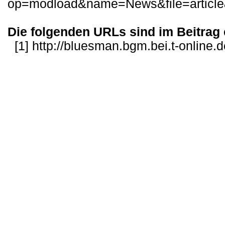
op=modload&name=News&file=articl
Die folgenden URLs sind im Beitrag 
[1]
http://bluesman.bgm.bei.t-online.