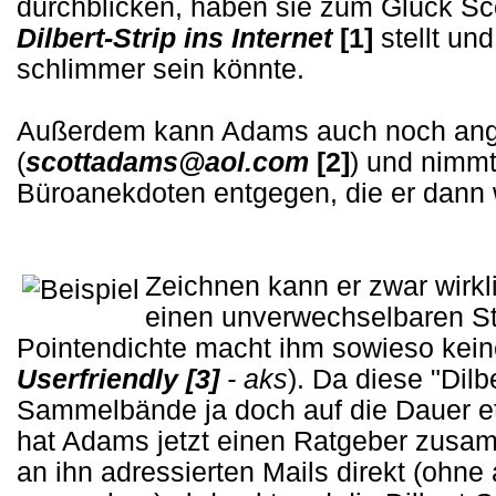
durchblicken, haben sie zum Glück Sc
Dilbert-Strip ins Internet
[1]
stellt und
schlimmer sein könnte.
Außerdem kann Adams auch noch ang
(
scottadams@aol.com
[2]
) und nimm
Büroanekdoten entgegen, die er dann 
Zeichnen kann er zwar wirkl
einen unverwechselbaren St
Pointendichte macht ihm sowieso keine
Userfriendly
[3]
- aks
). Da diese "Dil
Sammelbände ja doch auf die Dauer et
hat Adams jetzt einen Ratgeber zusamm
an ihn adressierten Mails direkt (ohn