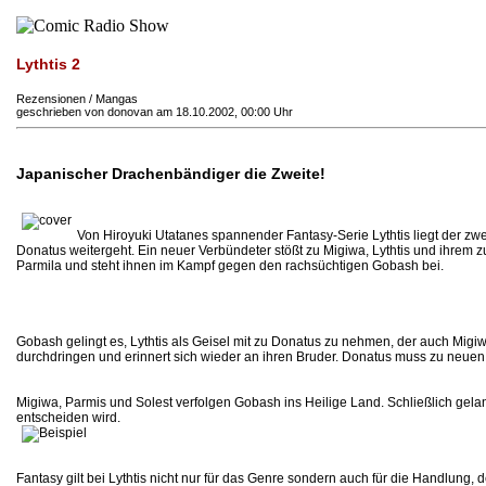
Lythtis 2
Rezensionen / Mangas
geschrieben von donovan am 18.10.2002, 00:00 Uhr
Japanischer Drachenbändiger die Zweite!
Von Hiroyuki Utatanes spannender Fantasy-Serie Lythtis liegt der 
Donatus weitergeht. Ein neuer Verbündeter stößt zu Migiwa, Lythtis und ihrem
Parmila und steht ihnen im Kampf gegen den rachsüchtigen Gobash bei.
Gobash gelingt es, Lythtis als Geisel mit zu Donatus zu nehmen, der auch Mig
durchdringen und erinnert sich wieder an ihren Bruder. Donatus muss zu neuen M
Migiwa, Parmis und Solest verfolgen Gobash ins Heilige Land. Schließlich gela
entscheiden wird.
Fantasy gilt bei Lythtis nicht nur für das Genre sondern auch für die Handlung