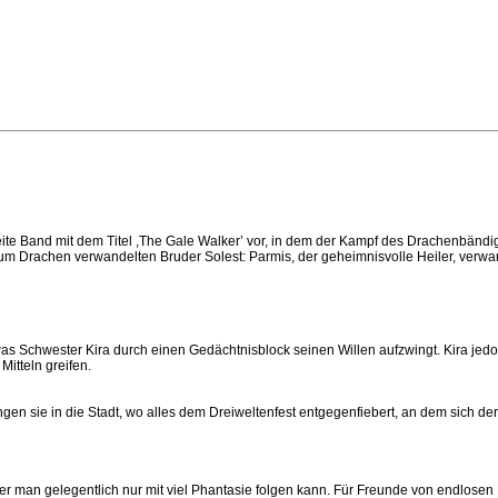
zweite Band mit dem Titel ,The Gale Walker’ vor, in dem der Kampf des Drachenbä
 zum Drachen verwandelten Bruder Solest: Parmis, der geheimnisvolle Heiler, verw
iwas Schwester Kira durch einen Gedächtnisblock seinen Willen aufzwingt. Kira je
itteln greifen.
ngen sie in die Stadt, wo alles dem Dreiweltenfest entgegenfiebert, an dem sich 
, der man gelegentlich nur mit viel Phantasie folgen kann. Für Freunde von endlose