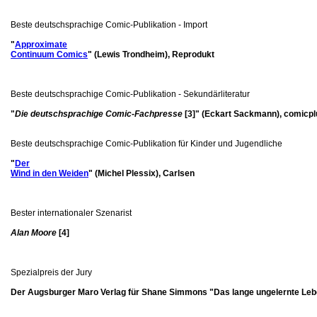
Beste deutschsprachige Comic-Publikation - Import
"
Approximate
Continuum Comics
" (Lewis Trondheim), Reprodukt
Beste deutschsprachige Comic-Publikation - Sekundärliteratur
"
Die deutschsprachige Comic-Fachpresse
[3]
" (Eckart Sackmann), comicpl
Beste deutschsprachige Comic-Publikation für Kinder und Jugendliche
"
Der
Wind in den Weiden
" (Michel Plessix), Carlsen
Bester internationaler Szenarist
Alan Moore
[4]
Spezialpreis der Jury
Der Augsburger Maro Verlag für Shane Simmons "Das lange ungelernte Leb