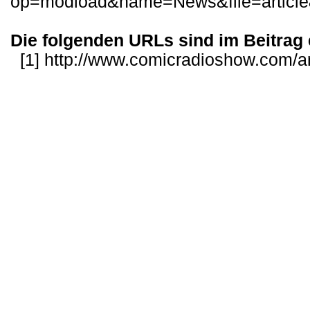
op=modload&name=News&file=articl
Die folgenden URLs sind im Beitrag 
[1]
http://www.comicradioshow.com/ar