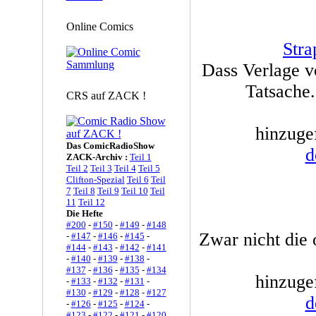
Online Comics
Str
Dass Verlage v
Tatsache.
CRS auf ZACK !
hinzuge
Das ComicRadioShow
d
ZACK-Archiv :
Teil 1
Teil 2
Teil 3
Teil 4
Teil 5
Clifton-Spezial
Teil 6
Teil
7
Teil 8
Teil 9
Teil 10
Teil
11
Teil 12
Die Hefte
#200
-
#150
-
#149
-
#148
Zwar nicht die o
-
#147
-
#146
-
#145
-
#144
-
#143
-
#142
-
#141
-
#140
-
#139
-
#138
-
#137
-
#136
-
#135
-
#134
hinzuge
-
#133
-
#132
-
#131
-
#130
-
#129
-
#128
-
#127
d
-
#126
-
#125
-
#124
-
#123
-
#122
-
#121
-
#120