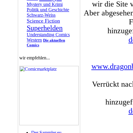
wir die Site 
Mystery und Krimi
Politik und Geschichte
Aber abgesehen
Schwarz-Weiss
F
Science Fiction
Superhelden
hinzuge
Understanding Comics
d
Western
Die aktuellen
Comics
wir empfehlen...
www.dragonba
Verrückt nac
hinzugef
d
Der Sammler.eu