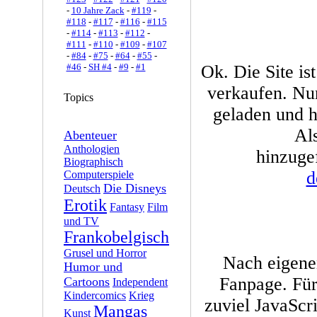
-
10 Jahre Zack
-
#119
-
#118
-
#117
-
#116
-
#115
-
#114
-
#113
-
#112
-
#111
-
#110
-
#109
-
#107
-
#84
-
#75
-
#64
-
#55
-
#46
-
SH #4
-
#9
-
#1
Ok. Die Site is
verkaufen. Nun
Topics
geladen und h
Al
Abenteuer
Anthologien
hinzuge
Biographisch
d
Computerspiele
Die Disneys
Deutsch
Erotik
Fantasy
Film
und TV
Frankobelgisch
Grusel und Horror
Nach eigene
Humor und
Fanpage. Fü
Cartoons
Independent
Kindercomics
Krieg
zuviel JavaScri
Mangas
Kunst