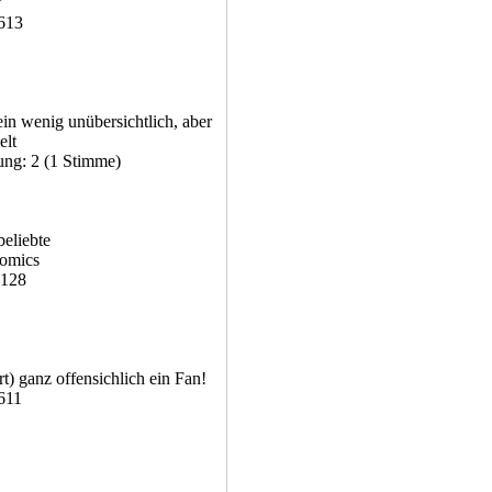
"
 613
in wenig unübersichtlich, aber
elt
ung: 2 (1 Stimme)
Comics
1128
rt) ganz offensichlich ein Fan!
 611