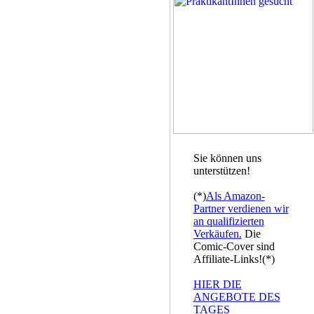
Sie können uns
unterstützen!
(*)
Als Amazon-
Partner verdienen wir
an qualifizierten
Verkäufen.
Die
Comic-Cover sind
Affiliate-Links!(*)
HIER DIE
ANGEBOTE DES
TAGES