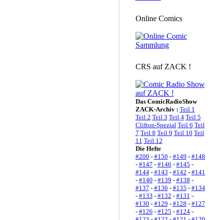
Online Comics
CRS auf ZACK !
Das ComicRadioShow
ZACK-Archiv :
Teil 1
Teil 2
Teil 3
Teil 4
Teil 5
Clifton-Spezial
Teil 6
Teil
7
Teil 8
Teil 9
Teil 10
Teil
11
Teil 12
Die Hefte
#200
-
#150
-
#149
-
#148
-
#147
-
#146
-
#145
-
#144
-
#143
-
#142
-
#141
-
#140
-
#139
-
#138
-
#137
-
#136
-
#135
-
#134
-
#133
-
#132
-
#131
-
#130
-
#129
-
#128
-
#127
-
#126
-
#125
-
#124
-
#123
-
#122
-
#121
-
#120