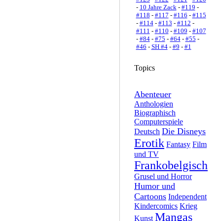
-
10 Jahre Zack
-
#119
-
#118
-
#117
-
#116
-
#115
-
#114
-
#113
-
#112
-
#111
-
#110
-
#109
-
#107
-
#84
-
#75
-
#64
-
#55
-
#46
-
SH #4
-
#9
-
#1
Topics
Abenteuer
Anthologien
Biographisch
Computerspiele
Die Disneys
Deutsch
Erotik
Fantasy
Film
und TV
Frankobelgisch
Grusel und Horror
Humor und
Cartoons
Independent
Kindercomics
Krieg
Mangas
Kunst