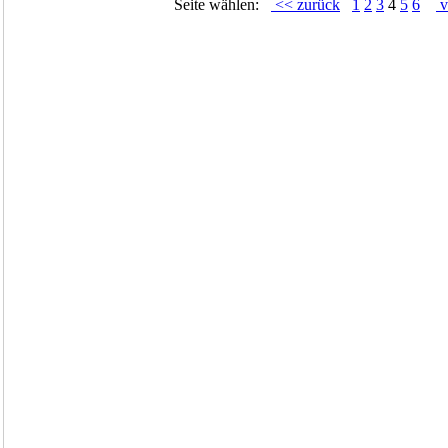
Seite wählen:
<< zurück
1
2
3
4
5
6
v