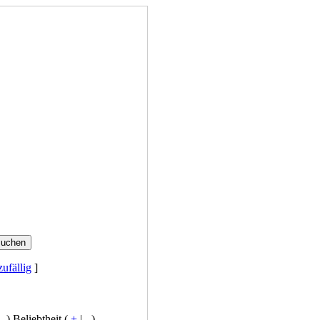
zufällig
]
-
) Beliebtheit (
+
|
-
)