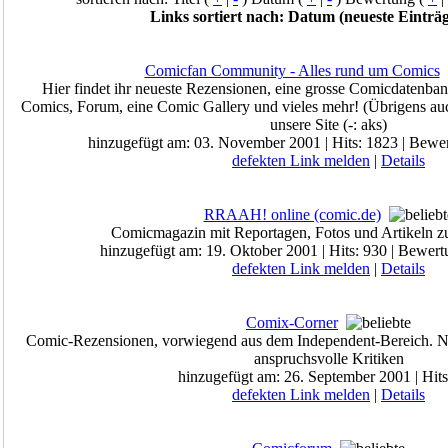
Links sortiert nach: Datum (neueste Einträg
Comicfan Community - Alles rund um Comics
Hier findet ihr neueste Rezensionen, eine grosse Comicdatenban
Comics, Forum, eine Comic Gallery und vieles mehr! (Übrigens 
unsere Site (-: aks)
hinzugefügt am: 03. November 2001 | Hits: 1823 | Bewe
defekten Link melden
|
Details
RRAAH! online (comic.de)
Comicmagazin mit Reportagen, Fotos und Artikeln 
hinzugefügt am: 19. Oktober 2001 | Hits: 930 | Bewert
defekten Link melden
|
Details
Comix-Corner
Comic-Rezensionen, vorwiegend aus dem Independent-Bereich. Neu
anspruchsvolle Kritiken
hinzugefügt am: 26. September 2001 | Hits
defekten Link melden
|
Details