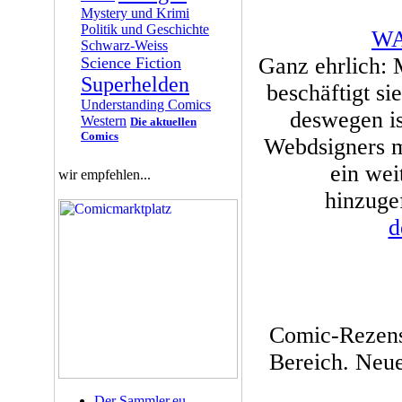
Mystery und Krimi
Politik und Geschichte
WA
Schwarz-Weiss
Ganz ehrlich: M
Science Fiction
Superhelden
beschäftigt s
Understanding Comics
deswegen is
Western
Die aktuellen
Comics
Webdsigners m
ein wei
wir empfehlen...
hinzuge
d
Comic-Rezens
Bereich. Neue
Der Sammler.eu