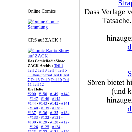
Str
Dass Verlage v
Online Comics
Tatsache.
hinzuge
CRS auf ZACK !
d
Das ComicRadioShow
ZACK-Archiv :
Teil 1
Teil 2
Teil 3
Teil 4
Teil 5
S
Clifton-Spezial
Teil 6
Teil
7
Teil 8
Teil 9
Teil 10
Teil
Sören bietet h
11
Teil 12
Die Hefte
(und k
#200
-
#150
-
#149
-
#148
hinzuge
-
#147
-
#146
-
#145
-
#144
-
#143
-
#142
-
#141
d
-
#140
-
#139
-
#138
-
#137
-
#136
-
#135
-
#134
-
#133
-
#132
-
#131
-
#130
-
#129
-
#128
-
#127
-
#126
-
#125
-
#124
-
#123
-
#122
-
#121
-
#120