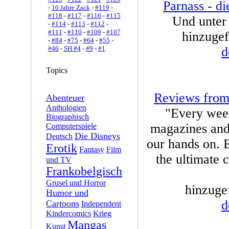
Parnass - di
-
10 Jahre Zack
-
#119
-
#118
-
#117
-
#116
-
#115
Und unter
-
#114
-
#113
-
#112
-
#111
-
#110
-
#109
-
#107
hinzugef
-
#84
-
#75
-
#64
-
#55
-
#46
-
SH #4
-
#9
-
#1
d
Topics
Reviews from 
Abenteuer
Anthologien
"Every week
Biographisch
magazines and 
Computerspiele
Die Disneys
Deutsch
our hands on. 
Erotik
Fantasy
Film
the ultimate 
und TV
Frankobelgisch
Grusel und Horror
hinzuge
Humor und
d
Cartoons
Independent
Kindercomics
Krieg
Mangas
Kunst