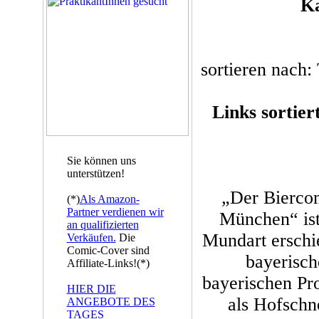
Ka
sortieren nach: 
Links sortier
Sie können uns
unterstützen!
„Der Bierco
(*)
Als Amazon-
Partner verdienen wir
München“ ist
an qualifizierten
Mundart erschie
Verkäufen.
Die
Comic-Cover sind
bayerisch
Affiliate-Links!(*)
bayerischen P
HIER DIE
als Hofschn
ANGEBOTE DES
TAGES