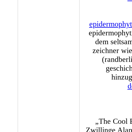
epidermophyt
epidermophyti
dem seltsam
zeichner wie
(randberl
geschic
hinzug
d
„The Cool B
Zwillinge Alan