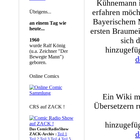
Kühnemann in
erfahren möcht
Übrigens...
Bayerischem 
an einem Tag wie
heute...
ersten Braumei
sich 
1960
wurde Ralf König
hinzugefü
(u.a. Zeichner "Der
Bewegte Mann")
d
geboren.
Online Comics
Ein Wiki m
Übersetzern r
CRS auf ZACK !
hinzugefüg
Das ComicRadioShow
d
ZACK-Archiv :
Teil 1
Teil 2
Teil 3
Teil 4
Teil 5