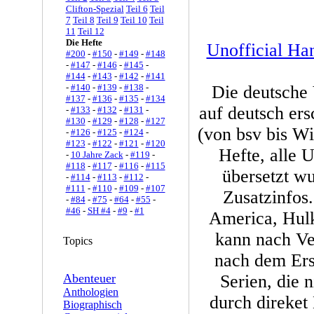
Clifton-Spezial
Teil 6
Teil
7
Teil 8
Teil 9
Teil 10
Teil
11
Teil 12
Die Hefte
Unofficial Ha
#200
-
#150
-
#149
-
#148
-
#147
-
#146
-
#145
-
#144
-
#143
-
#142
-
#141
-
#140
-
#139
-
#138
-
Die deutsche
#137
-
#136
-
#135
-
#134
auf deutsch er
-
#133
-
#132
-
#131
-
#130
-
#129
-
#128
-
#127
(von bsv bis Wi
-
#126
-
#125
-
#124
-
#123
-
#122
-
#121
-
#120
Hefte, alle 
-
10 Jahre Zack
-
#119
-
#118
-
#117
-
#116
-
#115
übersetzt w
-
#114
-
#113
-
#112
-
#111
-
#110
-
#109
-
#107
Zusatzinfos
-
#84
-
#75
-
#64
-
#55
-
#46
-
SH #4
-
#9
-
#1
America, Hulk
kann nach Ve
Topics
nach dem Ers
Abenteuer
Serien, die 
Anthologien
durch direket 
Biographisch