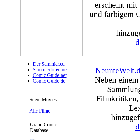
erscheint mi
und farbigem C
hinzuge
d
Der Sammler.eu
NeunteWelt.d
Sammlerforen.net
Comic Guide.net
Neben einem 
Comic Guide.de
Sammlung 
Filmkritiken
Silent Movies
Lex
Alle Filme
hinzugef
Grand Comic
d
Database