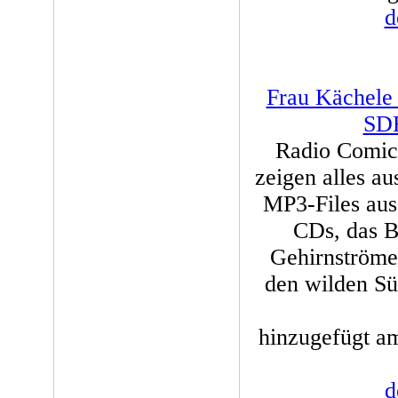
d
Frau Kächele &
SDR
Radio Comic
zeigen alles au
MP3-Files aus 
CDs, das B
Gehirnströme
den wilden Sü
hinzugefügt am
d