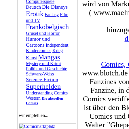
Computerspiele
wird von Marku
Die Disneys
Deutsch
( www.maelmi
Erotik
Fantasy
Film
und TV
Frankobelgisch
hinzuge
Grusel und Horror
d
Humor und
Cartoons
Independent
Kindercomics
Krieg
Mangas
Kunst
Comics, 
Mystery und Krimi
Politik und Geschichte
www.blotch.de 
Schwarz-Weiss
Science Fiction
Fanzines von
Superhelden
Fanzine, in
Understanding Comics
Comics veröffe
Western
Die aktuellen
Comics
ist über den Bl
Comics und 
wir empfehlen...
Walter "Ghepe