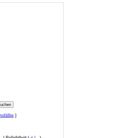
zufällig
]
-
) Beliebtheit (
+
|
-
)