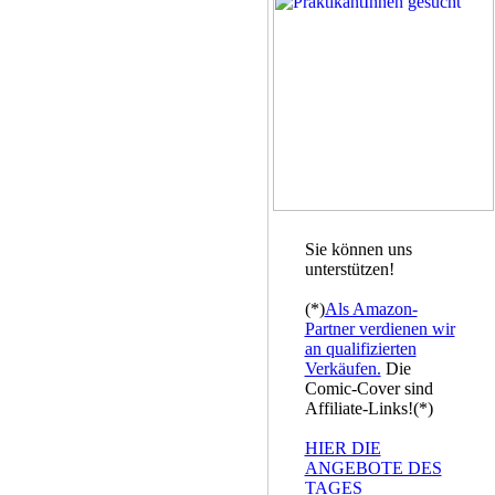
Sie können uns
unterstützen!
(*)
Als Amazon-
Partner verdienen wir
an qualifizierten
Verkäufen.
Die
Comic-Cover sind
Affiliate-Links!(*)
HIER DIE
ANGEBOTE DES
TAGES