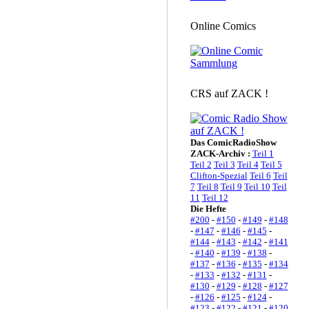
Online Comics
CRS auf ZACK !
Das ComicRadioShow
ZACK-Archiv :
Teil 1
Teil 2
Teil 3
Teil 4
Teil 5
Clifton-Spezial
Teil 6
Teil
7
Teil 8
Teil 9
Teil 10
Teil
11
Teil 12
Die Hefte
#200
-
#150
-
#149
-
#148
-
#147
-
#146
-
#145
-
#144
-
#143
-
#142
-
#141
-
#140
-
#139
-
#138
-
#137
-
#136
-
#135
-
#134
-
#133
-
#132
-
#131
-
#130
-
#129
-
#128
-
#127
-
#126
-
#125
-
#124
-
#123
-
#122
-
#121
-
#120