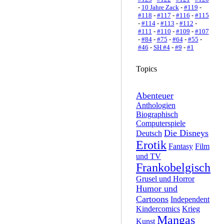
-
10 Jahre Zack
-
#119
-
#118
-
#117
-
#116
-
#115
-
#114
-
#113
-
#112
-
#111
-
#110
-
#109
-
#107
-
#84
-
#75
-
#64
-
#55
-
#46
-
SH #4
-
#9
-
#1
Topics
Abenteuer
Anthologien
Biographisch
Computerspiele
Die Disneys
Deutsch
Erotik
Fantasy
Film
und TV
Frankobelgisch
Grusel und Horror
Humor und
Cartoons
Independent
Kindercomics
Krieg
Mangas
Kunst