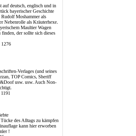
auf deutsch, englisch und in
Stück bayerischer Geschichte
en Rudolf Moshammer als
r Nebenrolle als Kräuterhexe.
Bayerischem Maultier Wagen
nden, der sollte sich dieses
: 1276
chriften-Verlages (und seines
arzan, TOP Comics, Sheriff
ick&Doof usw. usw. Auch Non-
htigt.
: 1191
r Tücke des Alltags zu kämpfen
inauflage kann hier erworben
ler !