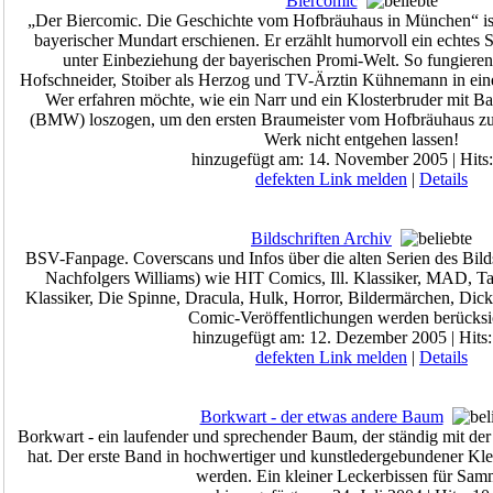
Biercomic
„Der Biercomic. Die Geschichte vom Hofbräuhaus in München“ ist 
bayerischer Mundart erschienen. Er erzählt humorvoll ein echtes 
unter Einbeziehung der bayerischen Promi-Welt. So fungier
Hofschneider, Stoiber als Herzog und TV-Ärztin Kühnemann in eine
Wer erfahren möchte, wie ein Narr und ein Klosterbruder mit 
(BMW) loszogen, um den ersten Braumeister vom Hofbräuhaus zu fi
Werk nicht entgehen lassen!
hinzugefügt am: 14. November 2005 | Hits
defekten Link melden
|
Details
Bildschriften Archiv
BSV-Fanpage. Coverscans und Infos über die alten Serien des Bilds
Nachfolgers Williams) wie HIT Comics, Ill. Klassiker, MAD, T
Klassiker, Die Spinne, Dracula, Hulk, Horror, Bildermärchen, D
Comic-Veröffentlichungen werden berücksic
hinzugefügt am: 12. Dezember 2005 | Hits
defekten Link melden
|
Details
Borkwart - der etwas andere Baum
Borkwart - ein laufender und sprechender Baum, der ständig mit de
hat. Der erste Band in hochwertiger und kunstledergebundener Kle
werden. Ein kleiner Leckerbissen für Samm