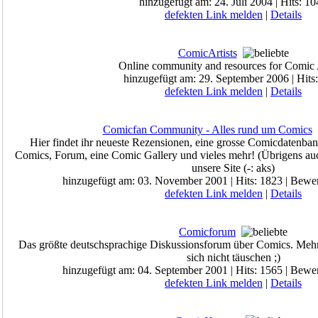
hinzugefügt am: 24. Juli 2004 | Hits: 1
defekten Link melden
|
Details
ComicArtists
Online community and resources for Comic A
hinzugefügt am: 29. September 2006 | Hits
defekten Link melden
|
Details
Comicfan Community - Alles rund um Comics
Hier findet ihr neueste Rezensionen, eine grosse Comicdatenban
Comics, Forum, eine Comic Gallery und vieles mehr! (Übrigens 
unsere Site (-: aks)
hinzugefügt am: 03. November 2001 | Hits: 1823 | Bewe
defekten Link melden
|
Details
Comicforum
Das größte deutschsprachige Diskussionsforum über Comics. Mehr
sich nicht täuschen ;)
hinzugefügt am: 04. September 2001 | Hits: 1565 | Bewe
defekten Link melden
|
Details