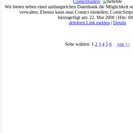
ComicHunters
Wir bieten neben einer umfangreichen Datenbank die Möglichkeit 
verwalten. Ebenso kann man Comics einstellen, ComicStrips 
hinzugefügt am: 22. Mai 2006 | Hits: 6
defekten Link melden
|
Details
Seite wählen: 1
2
3
4
5
6
vor >>