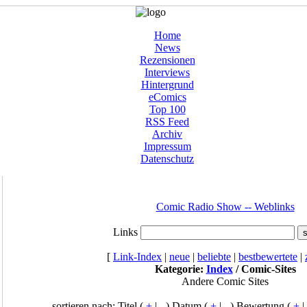
Home
News
Rezensionen
Interviews
Hintergrund
eComics
Top 100
RSS Feed
Archiv
Impressum
Datenschutz
Comic Radio Show -- Weblinks
Links
[
Link-Index
|
neue
|
beliebte
|
bestbewertete
|
Kategorie:
Index
/ Comic-Sites
Andere Comic Sites
sortieren nach: Titel (
+
|
-
) Datum (
+
|
-
) Bewertung (
+
|