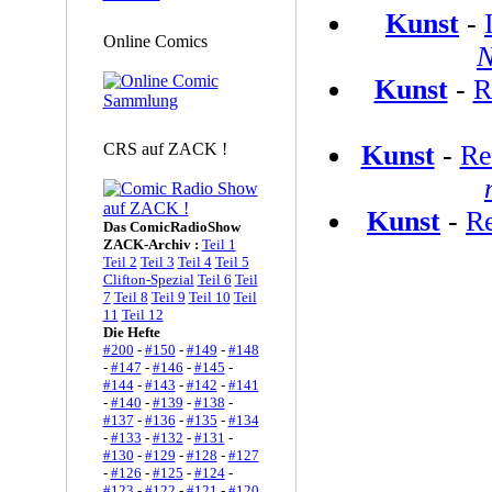
Kunst
-
Online Comics
N
Kunst
-
R
CRS auf ZACK !
Kunst
-
Re
Kunst
-
R
Das ComicRadioShow
ZACK-Archiv :
Teil 1
Teil 2
Teil 3
Teil 4
Teil 5
Clifton-Spezial
Teil 6
Teil
7
Teil 8
Teil 9
Teil 10
Teil
11
Teil 12
Die Hefte
#200
-
#150
-
#149
-
#148
-
#147
-
#146
-
#145
-
#144
-
#143
-
#142
-
#141
-
#140
-
#139
-
#138
-
#137
-
#136
-
#135
-
#134
-
#133
-
#132
-
#131
-
#130
-
#129
-
#128
-
#127
-
#126
-
#125
-
#124
-
#123
-
#122
-
#121
-
#120