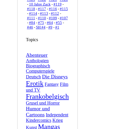
-
10 Jahre Zack
-
#119
-
#118
-
#117
-
#116
-
#115
-
#114
-
#113
-
#112
-
#111
-
#110
-
#109
-
#107
-
#84
-
#75
-
#64
-
#55
-
#46
-
SH #4
-
#9
-
#1
Topics
Abenteuer
Anthologien
Biographisch
Computerspiele
Die Disneys
Deutsch
Erotik
Fantasy
Film
und TV
Frankobelgisch
Grusel und Horror
Humor und
Cartoons
Independent
Kindercomics
Krieg
Mangas
Kunst