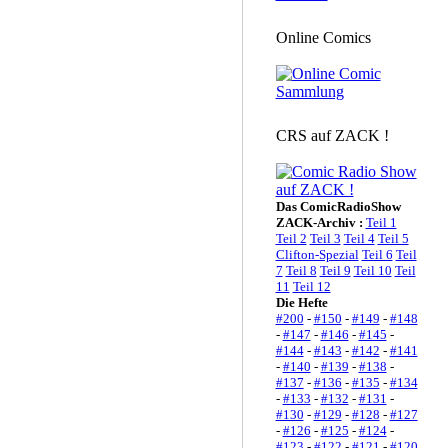
Online Comics
CRS auf ZACK !
Das ComicRadioShow
ZACK-Archiv :
Teil 1
Teil 2
Teil 3
Teil 4
Teil 5
Clifton-Spezial
Teil 6
Teil
7
Teil 8
Teil 9
Teil 10
Teil
11
Teil 12
Die Hefte
#200
-
#150
-
#149
-
#148
-
#147
-
#146
-
#145
-
#144
-
#143
-
#142
-
#141
-
#140
-
#139
-
#138
-
#137
-
#136
-
#135
-
#134
-
#133
-
#132
-
#131
-
#130
-
#129
-
#128
-
#127
-
#126
-
#125
-
#124
-
#123
-
#122
-
#121
-
#120