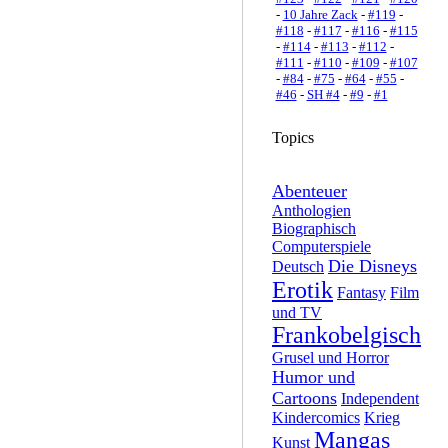
-
10 Jahre Zack
-
#119
-
#118
-
#117
-
#116
-
#115
-
#114
-
#113
-
#112
-
#111
-
#110
-
#109
-
#107
-
#84
-
#75
-
#64
-
#55
-
#46
-
SH #4
-
#9
-
#1
Topics
Abenteuer
Anthologien
Biographisch
Computerspiele
Die Disneys
Deutsch
Erotik
Fantasy
Film
und TV
Frankobelgisch
Grusel und Horror
Humor und
Cartoons
Independent
Kindercomics
Krieg
Mangas
Kunst