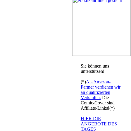
Sie können uns
unterstützen!
(*)
Als Amazon-
Partner verdienen wir
an qualifizierten
Verkäufen.
Die
Comic-Cover sind
Affiliate-Links!(*)
HIER DIE
ANGEBOTE DES
TAGES