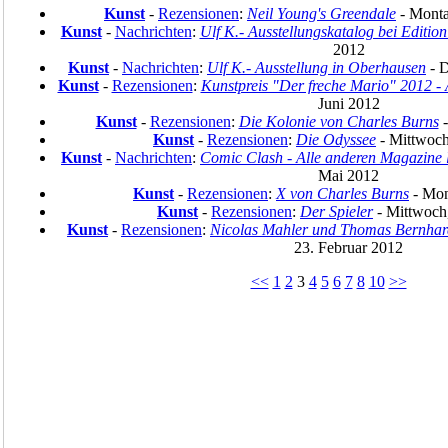
Kunst
-
Rezensionen
:
Neil Young's Greendale
- Monta
Kunst
-
Nachrichten
:
Ulf K.- Ausstellungskatalog bei Edition
2012
Kunst
-
Nachrichten
:
Ulf K.- Ausstellung in Oberhausen
- D
Kunst
-
Rezensionen
:
Kunstpreis "Der freche Mario" 2012 -
Juni 2012
Kunst
-
Rezensionen
:
Die Kolonie von Charles Burns
-
Kunst
-
Rezensionen
:
Die Odyssee
- Mittwoch
Kunst
-
Nachrichten
:
Comic Clash - Alle anderen Magazine l
Mai 2012
Kunst
-
Rezensionen
:
X von Charles Burns
- Mon
Kunst
-
Rezensionen
:
Der Spieler
- Mittwoch
Kunst
-
Rezensionen
:
Nicolas Mahler und Thomas Bernhard
23. Februar 2012
<<
1
2
3
4
5
6
7
8
10
>>