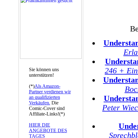
Be
Understa
Erl
Understa
246 + Ein
Sie können uns
unterstützen!
Understa
(*)
Als Amazon-
Boc
Partner verdienen wir
Understa
an qualifizierten
Verkäufen.
Die
Peter Wie
Comic-Cover sind
Affiliate-Links!(*)
Unde
HIER DIE
ANGEBOTE DES
Sprechbl
TAGES