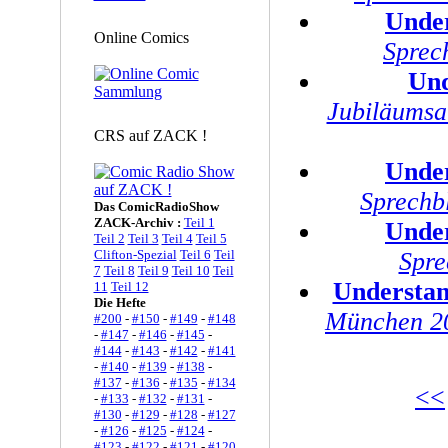
Unde
Online Comics
Sprec
Und
Jubiläumsa
CRS auf ZACK !
Unde
Sprechb
Das ComicRadioShow
ZACK-Archiv :
Teil 1
Unde
Teil 2
Teil 3
Teil 4
Teil 5
Clifton-Spezial
Teil 6
Teil
Spre
7
Teil 8
Teil 9
Teil 10
Teil
Understan
11
Teil 12
Die Hefte
München 20
#200
-
#150
-
#149
-
#148
-
#147
-
#146
-
#145
-
#144
-
#143
-
#142
-
#141
-
#140
-
#139
-
#138
-
#137
-
#136
-
#135
-
#134
<<
-
#133
-
#132
-
#131
-
#130
-
#129
-
#128
-
#127
-
#126
-
#125
-
#124
-
#123
-
#122
-
#121
-
#120