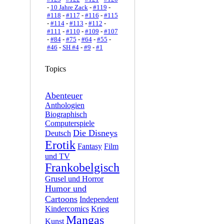
-
10 Jahre Zack
-
#119
-
#118
-
#117
-
#116
-
#115
-
#114
-
#113
-
#112
-
#111
-
#110
-
#109
-
#107
-
#84
-
#75
-
#64
-
#55
-
#46
-
SH #4
-
#9
-
#1
Topics
Abenteuer
Anthologien
Biographisch
Computerspiele
Die Disneys
Deutsch
Erotik
Fantasy
Film
und TV
Frankobelgisch
Grusel und Horror
Humor und
Cartoons
Independent
Kindercomics
Krieg
Mangas
Kunst