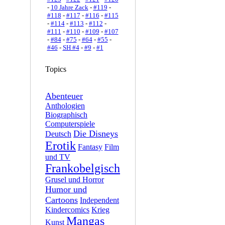
-
10 Jahre Zack
-
#119
-
#118
-
#117
-
#116
-
#115
-
#114
-
#113
-
#112
-
#111
-
#110
-
#109
-
#107
-
#84
-
#75
-
#64
-
#55
-
#46
-
SH #4
-
#9
-
#1
Topics
Abenteuer
Anthologien
Biographisch
Computerspiele
Die Disneys
Deutsch
Erotik
Fantasy
Film
und TV
Frankobelgisch
Grusel und Horror
Humor und
Cartoons
Independent
Kindercomics
Krieg
Mangas
Kunst