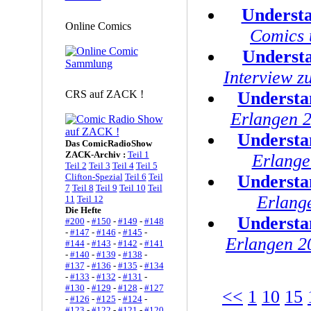
Underst
Online Comics
Comics 
Underst
Interview z
CRS auf ZACK !
Understa
Erlangen 2
Understa
Das ComicRadioShow
ZACK-Archiv :
Teil 1
Erlange
Teil 2
Teil 3
Teil 4
Teil 5
Clifton-Spezial
Teil 6
Teil
Understa
7
Teil 8
Teil 9
Teil 10
Teil
Erlange
11
Teil 12
Die Hefte
Understa
#200
-
#150
-
#149
-
#148
-
#147
-
#146
-
#145
-
Erlangen 2
#144
-
#143
-
#142
-
#141
-
#140
-
#139
-
#138
-
#137
-
#136
-
#135
-
#134
-
#133
-
#132
-
#131
-
#130
-
#129
-
#128
-
#127
<<
1
10
15
-
#126
-
#125
-
#124
-
#123
-
#122
-
#121
-
#120