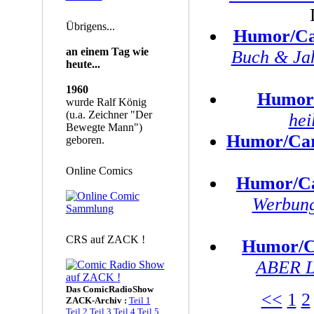
Übrigens...
Humor/Ca
an einem Tag wie
Buch & Jah
heute...
1960
Humor
wurde Ralf König
(u.a. Zeichner "Der
hei
Bewegte Mann")
Humor/Car
geboren.
Online Comics
Humor/Ca
Werbung
CRS auf ZACK !
Humor/C
ABER 
Das ComicRadioShow
<<
1
2
ZACK-Archiv :
Teil 1
Teil 2
Teil 3
Teil 4
Teil 5