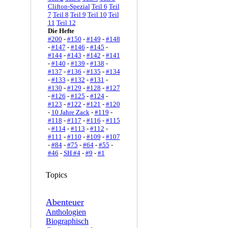
Clifton-Spezial
Teil 6
Teil
7
Teil 8
Teil 9
Teil 10
Teil
11
Teil 12
Die Hefte
#200
-
#150
-
#149
-
#148
-
#147
-
#146
-
#145
-
#144
-
#143
-
#142
-
#141
-
#140
-
#139
-
#138
-
#137
-
#136
-
#135
-
#134
-
#133
-
#132
-
#131
-
#130
-
#129
-
#128
-
#127
-
#126
-
#125
-
#124
-
#123
-
#122
-
#121
-
#120
-
10 Jahre Zack
-
#119
-
#118
-
#117
-
#116
-
#115
-
#114
-
#113
-
#112
-
#111
-
#110
-
#109
-
#107
-
#84
-
#75
-
#64
-
#55
-
#46
-
SH #4
-
#9
-
#1
Topics
Abenteuer
Anthologien
Biographisch