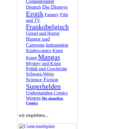
Computerspiele
Die Disneys
Deutsch
Erotik
Fantasy
Film
und TV
Frankobelgisch
Grusel und Horror
Humor und
Cartoons
Independent
Kindercomics
Krieg
Mangas
Kunst
Mystery und Krimi
Politik und Geschichte
Schwarz-Weiss
Science Fiction
Superhelden
Understanding Comics
Western
Die aktuellen
Comics
wir empfehlen...