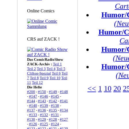
Cart
Online Comics
Humor/C
(Neu
Humor/C
CRS auf ZACK !
Ca
Humor/C
(Neu
Das ComicRadioShow
ZACK-Archiv :
Teil 1
Humor/C
Teil 2
Teil 3
Teil 4
Teil 5
Clifton-Spezial
Teil 6
Teil
(Ne
7
Teil 8
Teil 9
Teil 10
Teil
11
Teil 12
<<
1
10
20
2
Die Hefte
#200
-
#150
-
#149
-
#148
-
#147
-
#146
-
#145
-
#144
-
#143
-
#142
-
#141
-
#140
-
#139
-
#138
-
#137
-
#136
-
#135
-
#134
-
#133
-
#132
-
#131
-
#130
-
#129
-
#128
-
#127
-
#126
-
#125
-
#124
-
#123
-
#122
-
#121
-
#120