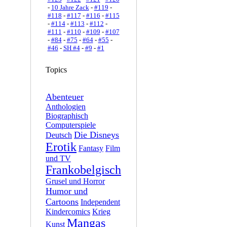
-
10 Jahre Zack
-
#119
-
#118
-
#117
-
#116
-
#115
-
#114
-
#113
-
#112
-
#111
-
#110
-
#109
-
#107
-
#84
-
#75
-
#64
-
#55
-
#46
-
SH #4
-
#9
-
#1
Topics
Abenteuer
Anthologien
Biographisch
Computerspiele
Die Disneys
Deutsch
Erotik
Fantasy
Film
und TV
Frankobelgisch
Grusel und Horror
Humor und
Cartoons
Independent
Kindercomics
Krieg
Mangas
Kunst