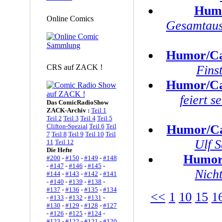
Humo
Online Comics
Gesamtaus
Humor/Ca
CRS auf ZACK !
Finst
Humor/Ca
feiert s
Das ComicRadioShow
ZACK-Archiv :
Teil 1
Teil 2
Teil 3
Teil 4
Teil 5
Clifton-Spezial
Teil 6
Teil
Humor/Ca
7
Teil 8
Teil 9
Teil 10
Teil
Ulf 
11
Teil 12
Die Hefte
Humor
#200
-
#150
-
#149
-
#148
-
#147
-
#146
-
#145
-
Nicht
#144
-
#143
-
#142
-
#141
-
#140
-
#139
-
#138
-
#137
-
#136
-
#135
-
#134
<<
1
10
15
1
-
#133
-
#132
-
#131
-
#130
-
#129
-
#128
-
#127
-
#126
-
#125
-
#124
-
#123
-
#122
-
#121
-
#120