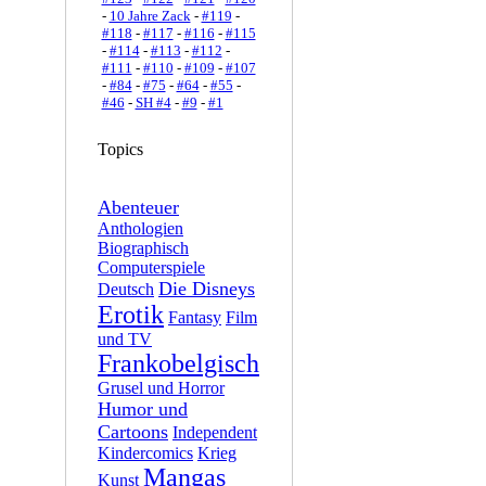
-
10 Jahre Zack
-
#119
-
#118
-
#117
-
#116
-
#115
-
#114
-
#113
-
#112
-
#111
-
#110
-
#109
-
#107
-
#84
-
#75
-
#64
-
#55
-
#46
-
SH #4
-
#9
-
#1
Topics
Abenteuer
Anthologien
Biographisch
Computerspiele
Die Disneys
Deutsch
Erotik
Fantasy
Film
und TV
Frankobelgisch
Grusel und Horror
Humor und
Cartoons
Independent
Kindercomics
Krieg
Mangas
Kunst