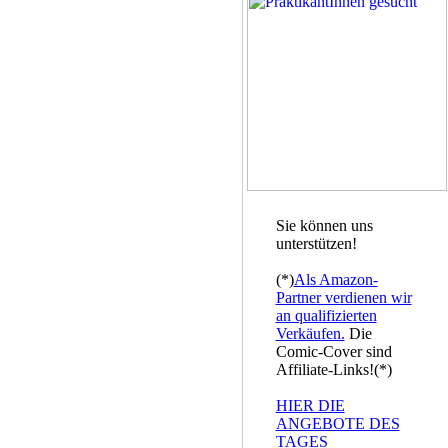
Sie können uns
unterstützen!
(*)
Als Amazon-
Partner verdienen wir
an qualifizierten
Verkäufen.
Die
Comic-Cover sind
Affiliate-Links!(*)
HIER DIE
ANGEBOTE DES
TAGES