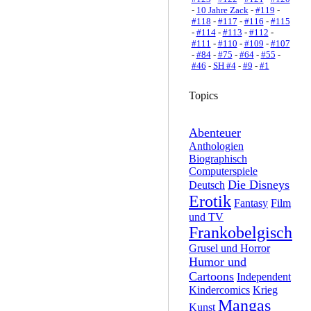
-
10 Jahre Zack
-
#119
-
#118
-
#117
-
#116
-
#115
-
#114
-
#113
-
#112
-
#111
-
#110
-
#109
-
#107
-
#84
-
#75
-
#64
-
#55
-
#46
-
SH #4
-
#9
-
#1
Topics
Abenteuer
Anthologien
Biographisch
Computerspiele
Die Disneys
Deutsch
Erotik
Fantasy
Film
und TV
Frankobelgisch
Grusel und Horror
Humor und
Cartoons
Independent
Kindercomics
Krieg
Mangas
Kunst