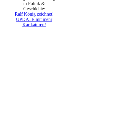
in Politik &
Geschichte:
Ralf König zeichnet!
UPDATE mit mehr
Karikaturen!