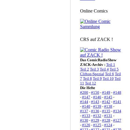
Online Comics
CRS auf ZACK !
Das ComicRadioShow
ZACK-Archiv :
Teil 1
Teil 2
Teil 3
Teil 4
Teil 5
Clifton-Spezial
Teil 6
Teil
7
Teil 8
Teil 9
Teil 10
Teil
11
Teil 12
Die Hefte
#200
-
#150
-
#149
-
#148
-
#147
-
#146
-
#145
-
#144
-
#143
-
#142
-
#141
-
#140
-
#139
-
#138
-
#137
-
#136
-
#135
-
#134
-
#133
-
#132
-
#131
-
#130
-
#129
-
#128
-
#127
-
#126
-
#125
-
#124
-
#123
-
#122
-
#121
-
#120