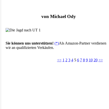
von Michael Ody
Sie können uns unterstützen!
(*)
Als Amazon-Partner verdienen
wir an qualifizierten Verkäufen.
<<
1
2
3
4
5
6
7
8
9
10
20
>>