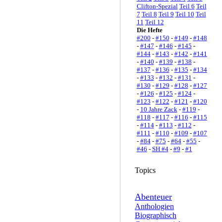
Clifton-Spezial
Teil 6
Teil
7
Teil 8
Teil 9
Teil 10
Teil
11
Teil 12
Die Hefte
#200
-
#150
-
#149
-
#148
-
#147
-
#146
-
#145
-
#144
-
#143
-
#142
-
#141
-
#140
-
#139
-
#138
-
#137
-
#136
-
#135
-
#134
-
#133
-
#132
-
#131
-
#130
-
#129
-
#128
-
#127
-
#126
-
#125
-
#124
-
#123
-
#122
-
#121
-
#120
-
10 Jahre Zack
-
#119
-
#118
-
#117
-
#116
-
#115
-
#114
-
#113
-
#112
-
#111
-
#110
-
#109
-
#107
-
#84
-
#75
-
#64
-
#55
-
#46
-
SH #4
-
#9
-
#1
Topics
Abenteuer
Anthologien
Biographisch