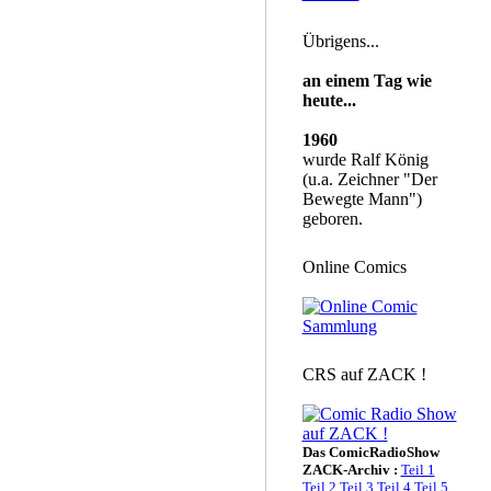
Übrigens...
an einem Tag wie
heute...
1960
wurde Ralf König
(u.a. Zeichner "Der
Bewegte Mann")
geboren.
Online Comics
CRS auf ZACK !
Das ComicRadioShow
ZACK-Archiv :
Teil 1
Teil 2
Teil 3
Teil 4
Teil 5