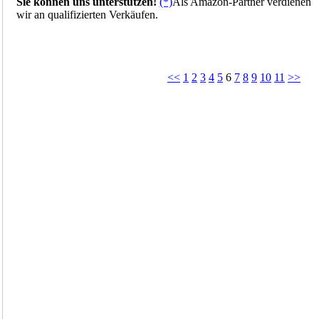
Sie können uns unterstützen!
(*)
Als Amazon-Partner verdienen
wir an qualifizierten Verkäufen.
<<
1
2
3
4
5
6
7
8
9
10
11
>>