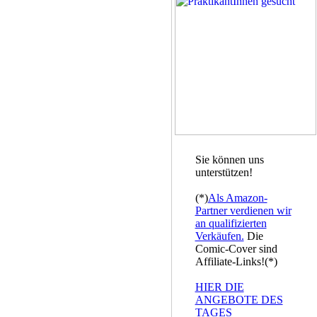
Sie können uns
unterstützen!
(*)
Als Amazon-
Partner verdienen wir
an qualifizierten
Verkäufen.
Die
Comic-Cover sind
Affiliate-Links!(*)
HIER DIE
ANGEBOTE DES
TAGES