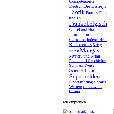
Computerspiele
Die Disneys
Deutsch
Erotik
Fantasy
Film
und TV
Frankobelgisch
Grusel und Horror
Humor und
Cartoons
Independent
Kindercomics
Krieg
Mangas
Kunst
Mystery und Krimi
Politik und Geschichte
Schwarz-Weiss
Science Fiction
Superhelden
Understanding Comics
Western
Die aktuellen
Comics
wir empfehlen...