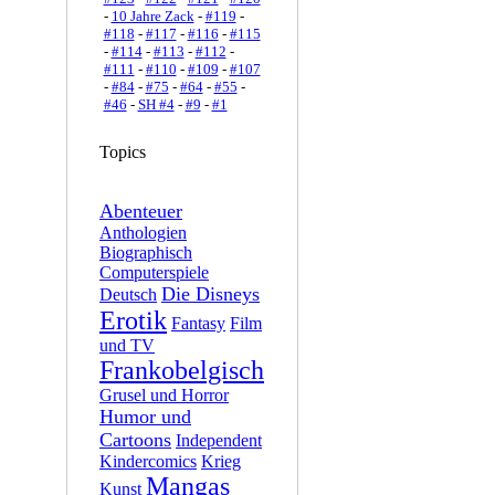
-
10 Jahre Zack
-
#119
-
#118
-
#117
-
#116
-
#115
-
#114
-
#113
-
#112
-
#111
-
#110
-
#109
-
#107
-
#84
-
#75
-
#64
-
#55
-
#46
-
SH #4
-
#9
-
#1
Topics
Abenteuer
Anthologien
Biographisch
Computerspiele
Die Disneys
Deutsch
Erotik
Fantasy
Film
und TV
Frankobelgisch
Grusel und Horror
Humor und
Cartoons
Independent
Kindercomics
Krieg
Mangas
Kunst