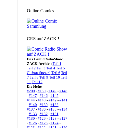
Online Comics
CRS auf ZACK !
Das ComicRadioShow
ZACK-Archiv :
Teil 1
Teil 2
Teil 3
Teil 4
Teil 5
Clifton-Spezial
Teil 6
Teil
7
Teil 8
Teil 9
Teil 10
Teil
11
Teil 12
Die Hefte
#200
-
#150
-
#149
-
#148
-
#147
-
#146
-
#145
-
#144
-
#143
-
#142
-
#141
-
#140
-
#139
-
#138
-
#137
-
#136
-
#135
-
#134
-
#133
-
#132
-
#131
-
#130
-
#129
-
#128
-
#127
-
#126
-
#125
-
#124
-
#123
-
#122
-
#121
-
#120