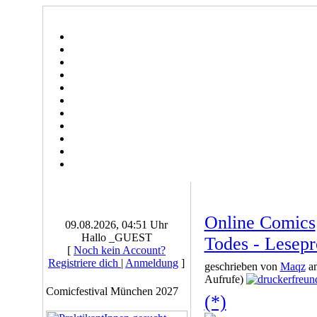
Online Comics
09.08.2026, 04:51 Uhr
Hallo _GUEST
Todes - Lesep
[
Noch kein Account?
Registriere dich
|
Anmeldung
]
geschrieben von
Maqz
am
Aufrufe)
Comicfestival München 2027
(*)