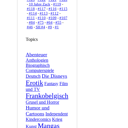
-
10 Jahre Zack
-
#119
-
#118
-
#117
-
#116
-
#115
-
#114
-
#113
-
#112
-
#111
-
#110
-
#109
-
#107
-
#84
-
#75
-
#64
-
#55
-
#46
-
SH #4
-
#9
-
#1
Topics
Abenteuer
Anthologien
Biographisch
Computerspiele
Die Disneys
Deutsch
Erotik
Fantasy
Film
und TV
Frankobelgisch
Grusel und Horror
Humor und
Cartoons
Independent
Kindercomics
Krieg
Mangas
Kunst