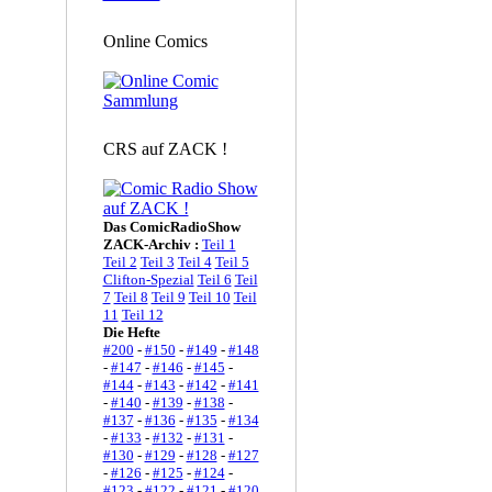
Online Comics
CRS auf ZACK !
Das ComicRadioShow
ZACK-Archiv :
Teil 1
Teil 2
Teil 3
Teil 4
Teil 5
Clifton-Spezial
Teil 6
Teil
7
Teil 8
Teil 9
Teil 10
Teil
11
Teil 12
Die Hefte
#200
-
#150
-
#149
-
#148
-
#147
-
#146
-
#145
-
#144
-
#143
-
#142
-
#141
-
#140
-
#139
-
#138
-
#137
-
#136
-
#135
-
#134
-
#133
-
#132
-
#131
-
#130
-
#129
-
#128
-
#127
-
#126
-
#125
-
#124
-
#123
-
#122
-
#121
-
#120