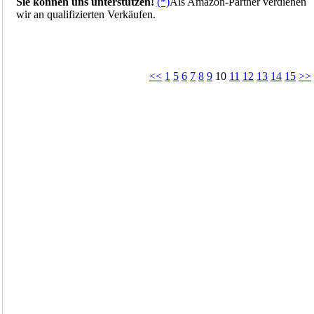
Sie können uns unterstützen!
(*)
Als Amazon-Partner verdienen
wir an qualifizierten Verkäufen.
<<
1
5
6
7
8
9
10
11
12
13
14
15
>>