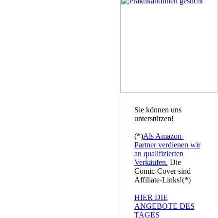
Sie können uns
unterstützen!
(*)
Als Amazon-
Partner verdienen wir
an qualifizierten
Verkäufen.
Die
Comic-Cover sind
Affiliate-Links!(*)
HIER DIE
ANGEBOTE DES
TAGES