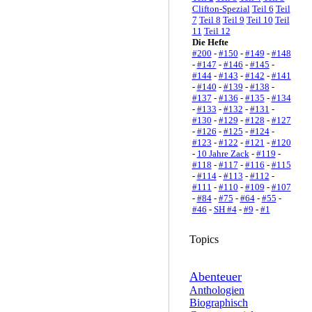
Clifton-Spezial
Teil 6
Teil
7
Teil 8
Teil 9
Teil 10
Teil
11
Teil 12
Die Hefte
#200
-
#150
-
#149
-
#148
-
#147
-
#146
-
#145
-
#144
-
#143
-
#142
-
#141
-
#140
-
#139
-
#138
-
#137
-
#136
-
#135
-
#134
-
#133
-
#132
-
#131
-
#130
-
#129
-
#128
-
#127
-
#126
-
#125
-
#124
-
#123
-
#122
-
#121
-
#120
-
10 Jahre Zack
-
#119
-
#118
-
#117
-
#116
-
#115
-
#114
-
#113
-
#112
-
#111
-
#110
-
#109
-
#107
-
#84
-
#75
-
#64
-
#55
-
#46
-
SH #4
-
#9
-
#1
Topics
Abenteuer
Anthologien
Biographisch