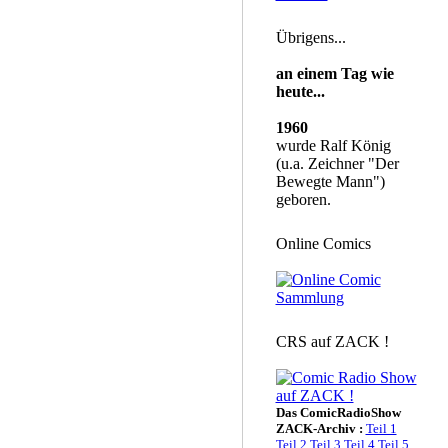
Übrigens...
an einem Tag wie
heute...
1960
wurde Ralf König
(u.a. Zeichner "Der
Bewegte Mann")
geboren.
Online Comics
CRS auf ZACK !
Das ComicRadioShow
ZACK-Archiv :
Teil 1
Teil 2
Teil 3
Teil 4
Teil 5