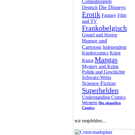
Computerspiele
Die Disneys
Deutsch
Erotik
Fantasy
Film
und TV
Frankobelgisch
Grusel und Horror
Humor und
Cartoons
Independent
Kindercomics
Krieg
Mangas
Kunst
Mystery und Krimi
Politik und Geschichte
Schwarz-Weiss
Science Fiction
Superhelden
Understanding Comics
Western
Die aktuellen
Comics
wir empfehlen...