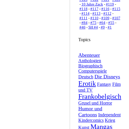
-
10 Jahre Zack
-
#119
-
#118
-
#117
-
#116
-
#115
-
#114
-
#113
-
#112
-
#111
-
#110
-
#109
-
#107
-
#84
-
#75
-
#64
-
#55
-
#46
-
SH #4
-
#9
-
#1
Topics
Abenteuer
Anthologien
Biographisch
Computerspiele
Die Disneys
Deutsch
Erotik
Fantasy
Film
und TV
Frankobelgisch
Grusel und Horror
Humor und
Cartoons
Independent
Kindercomics
Krieg
Mangas
Kunst