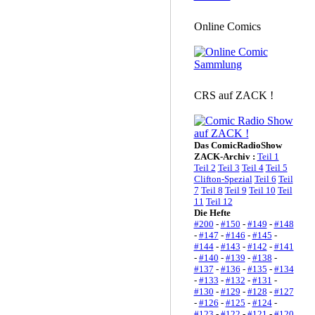
Online Comics
CRS auf ZACK !
Das ComicRadioShow
ZACK-Archiv :
Teil 1
Teil 2
Teil 3
Teil 4
Teil 5
Clifton-Spezial
Teil 6
Teil
7
Teil 8
Teil 9
Teil 10
Teil
11
Teil 12
Die Hefte
#200
-
#150
-
#149
-
#148
-
#147
-
#146
-
#145
-
#144
-
#143
-
#142
-
#141
-
#140
-
#139
-
#138
-
#137
-
#136
-
#135
-
#134
-
#133
-
#132
-
#131
-
#130
-
#129
-
#128
-
#127
-
#126
-
#125
-
#124
-
#123
-
#122
-
#121
-
#120