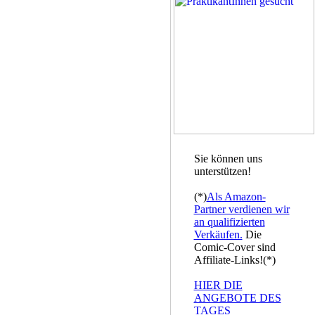
Sie können uns
unterstützen!
(*)
Als Amazon-
Partner verdienen wir
an qualifizierten
Verkäufen.
Die
Comic-Cover sind
Affiliate-Links!(*)
HIER DIE
ANGEBOTE DES
TAGES