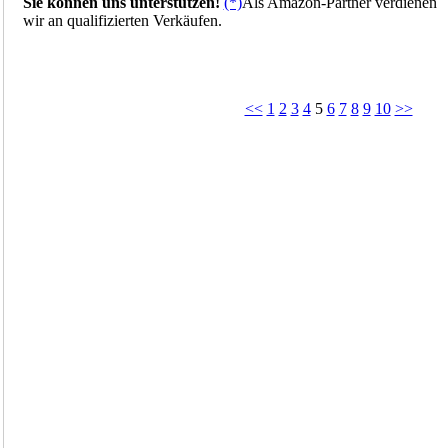
Sie können uns unterstützen!
(*)
Als Amazon-Partner verdienen
wir an qualifizierten Verkäufen.
<<
1
2
3
4
5
6
7
8
9
10
>>