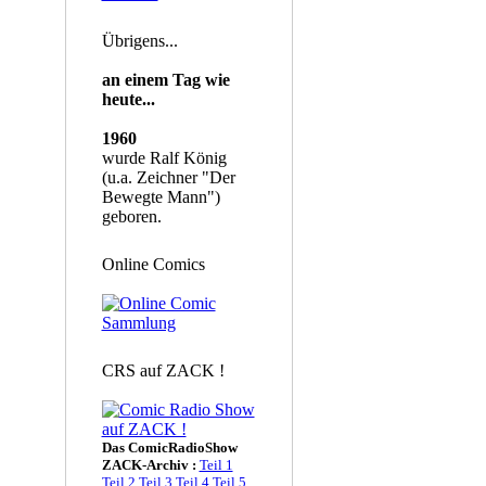
Übrigens...
an einem Tag wie
heute...
1960
wurde Ralf König
(u.a. Zeichner "Der
Bewegte Mann")
geboren.
Online Comics
CRS auf ZACK !
Das ComicRadioShow
ZACK-Archiv :
Teil 1
Teil 2
Teil 3
Teil 4
Teil 5