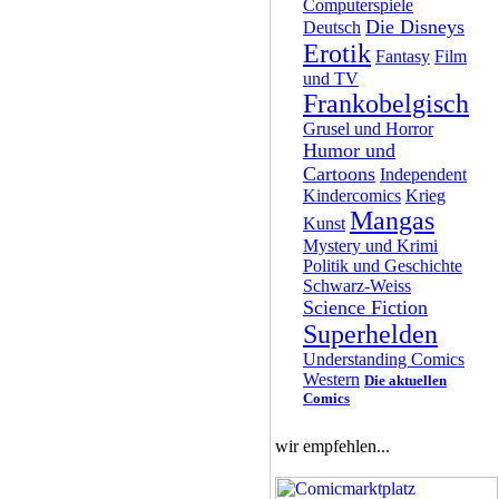
Computerspiele
Die Disneys
Deutsch
Erotik
Fantasy
Film
und TV
Frankobelgisch
Grusel und Horror
Humor und
Cartoons
Independent
Kindercomics
Krieg
Mangas
Kunst
Mystery und Krimi
Politik und Geschichte
Schwarz-Weiss
Science Fiction
Superhelden
Understanding Comics
Western
Die aktuellen
Comics
wir empfehlen...