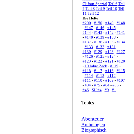
Clifton-Spezial
Teil 6
Teil
7
Teil 8
Teil 9
Teil 10
Teil
11
Teil 12
Die Hefte
#200
-
#150
-
#149
-
#148
-
#147
-
#146
-
#145
-
#144
-
#143
-
#142
-
#141
-
#140
-
#139
-
#138
-
#137
-
#136
-
#135
-
#134
-
#133
-
#132
-
#131
-
#130
-
#129
-
#128
-
#127
-
#126
-
#125
-
#124
-
#123
-
#122
-
#121
-
#120
-
10 Jahre Zack
-
#119
-
#118
-
#117
-
#116
-
#115
-
#114
-
#113
-
#112
-
#111
-
#110
-
#109
-
#107
-
#84
-
#75
-
#64
-
#55
-
#46
-
SH #4
-
#9
-
#1
Topics
Abenteuer
Anthologien
Biographisch