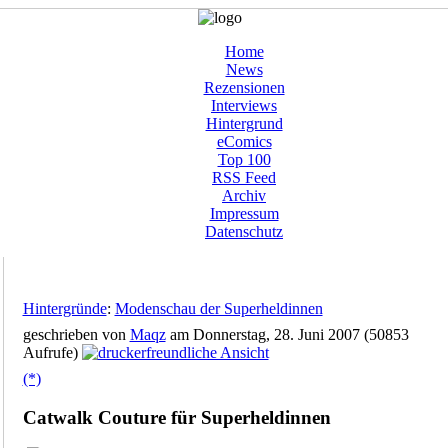
Home
News
Rezensionen
Interviews
Hintergrund
eComics
Top 100
RSS Feed
Archiv
Impressum
Datenschutz
Hintergründe
:
Modenschau der Superheldinnen
geschrieben von
Maqz
am Donnerstag, 28. Juni 2007 (50853
Aufrufe)
(*)
Catwalk Couture für Superheldinnen