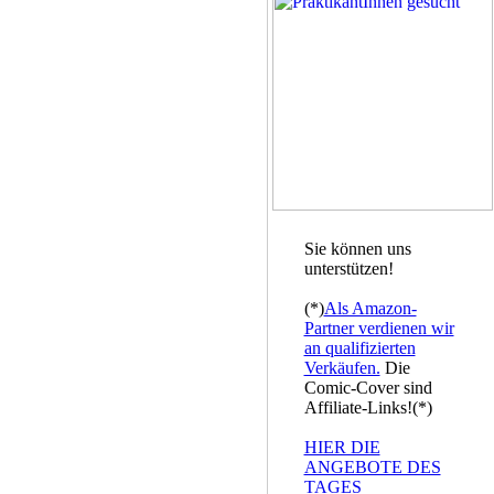
Sie können uns
unterstützen!
(*)
Als Amazon-
Partner verdienen wir
an qualifizierten
Verkäufen.
Die
Comic-Cover sind
Affiliate-Links!(*)
HIER DIE
ANGEBOTE DES
TAGES