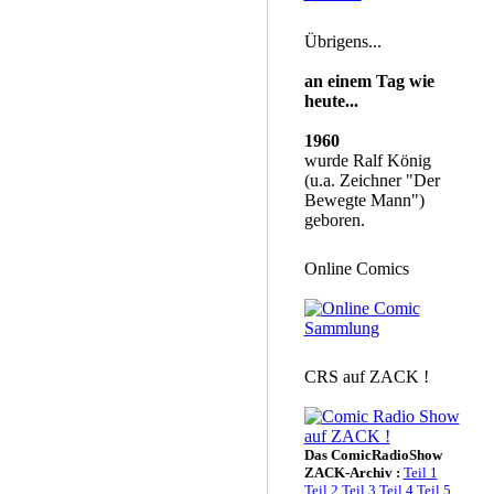
Übrigens...
an einem Tag wie
heute...
1960
wurde Ralf König
(u.a. Zeichner "Der
Bewegte Mann")
geboren.
Online Comics
CRS auf ZACK !
Das ComicRadioShow
ZACK-Archiv :
Teil 1
Teil 2
Teil 3
Teil 4
Teil 5