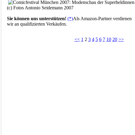
(c) Fotos Antonio Seidemann 2007
Sie können uns unterstützen!
(*)
Als Amazon-Partner verdienen
wir an qualifizierten Verkäufen.
<<
1
2
3
4
5
6
7
10
20
>>